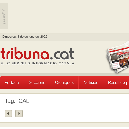
Dimecres, 8 de de juny del 2022
Portada
Seccions
Croniques
Notícies
Recull de 
Tag: 'CAL'