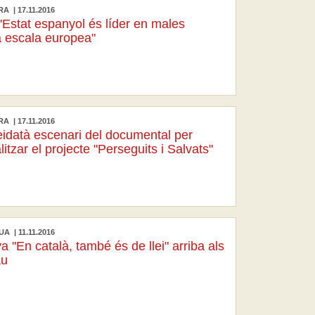
A | 17.11.2016
'Estat espanyol és líder en males
a escala europea"
A | 17.11.2016
leidatà escenari del documental per
litzar el projecte "Perseguits i Salvats"
A | 11.11.2016
"En català, també és de llei" arriba als
au