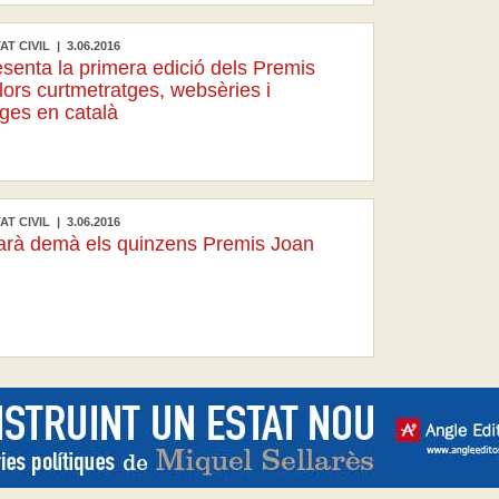
T CIVIL | 3.06.2016
enta la primera edició dels Premis
lors curtmetratges, websèries i
ges en català
T CIVIL | 3.06.2016
rarà demà els quinzens Premis Joan