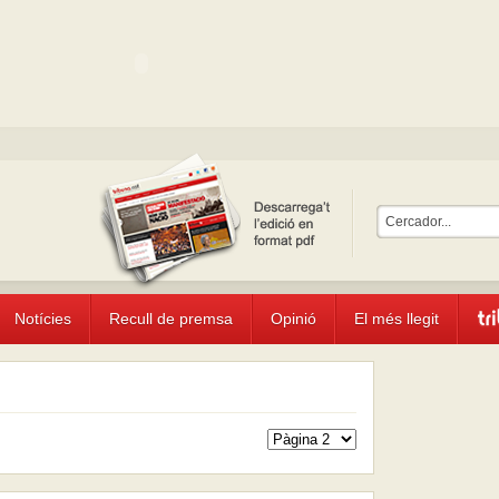
Notícies
Recull de premsa
Opinió
El més llegit