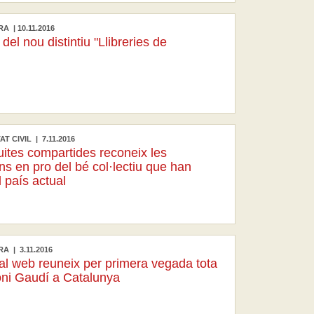
A | 10.11.2016
del nou distintiu "Llibreries de
T CIVIL | 7.11.2016
uites compartides reconeix les
ns en pro del bé col·lectiu que han
l país actual
A | 3.11.2016
al web reuneix per primera vegada tota
toni Gaudí a Catalunya