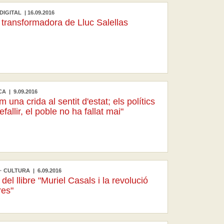
DIGITAL | 16.09.2016
 transformadora de Lluc Salellas
CA | 9.09.2016
 una crida al sentit d'estat; els polítics
fallir, el poble no ha fallat mai"
 CULTURA | 6.09.2016
del llibre "Muriel Casals i la revolució
res"