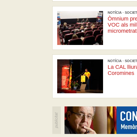
NOTÍCIA · SOCIETA
Òmnium pres
VOC als mil
micrometrat
NOTÍCIA · SOCIETA
La CAL lliu
Coromines