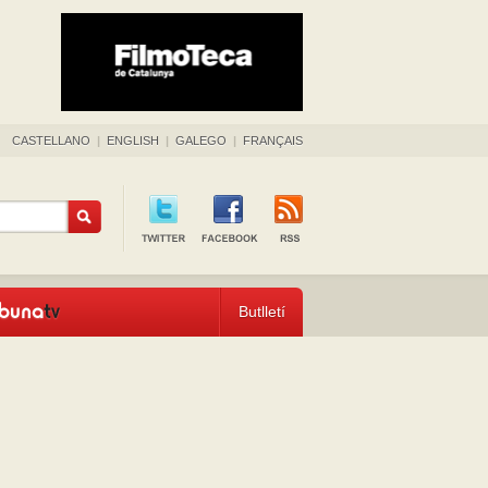
CASTELLANO
|
ENGLISH
|
GALEGO
|
FRANÇAIS
Butlletí