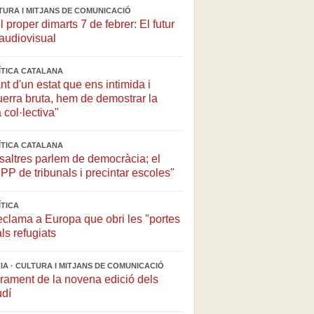
LTURA I MITJANS DE COMUNICACIÓ
l proper dimarts 7 de febrer: El futur
'audiovisual
LÍTICA CATALANA
t d'un estat que ens intimida i
 guerra bruta, hem de demostrar la
 col·lectiva"
LÍTICA CATALANA
altres parlem de democràcia; el
PP de tribunals i precintar escoles"
ÍTICA
eclama a Europa que obri les "portes
ls refugiats
A · CULTURA I MITJANS DE COMUNICACIÓ
urament de la novena edició dels
dí