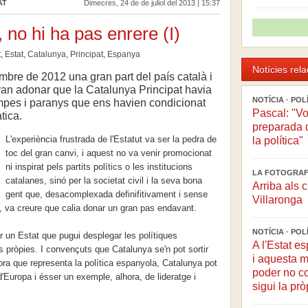
AT
Dimecres, 24 de de juliol del 2013 | 15:37
 no hi ha pas enrere (I)
t
,
Estat
,
Catalunya
,
Principat
,
Espanya
Notícies rel
bre de 2012 una gran part del país català i
 van adonar que la Catalunya Principat havia
NOTÍCIA · PO
trampes i paranys que ens havien condicionat
Pascal: "Vo
tica.
preparada de
L'experiència frustrada de l'Estatut va ser la pedra de
la política"
toc del gran canvi, i aquest no va venir promocionat
ni inspirat pels partits polítics o les institucions
LA FOTOGRAFI
catalanes, sinó per la societat civil i la seva bona
Arriba als 
gent que, desacomplexada definifitivament i sense
Villaronga
ció, va creure que calia donar un gran pas endavant.
NOTÍCIA · PO
er un Estat que pugui desplegar les polítiques
A l'Estat e
 pròpies. I convençuts que Catalunya se'n pot sortir
i aquesta m
ora que representa la política espanyola, Catalunya pot
poder no c
 d'Europa i ésser un exemple, alhora, de lideratge i
sigui la prò