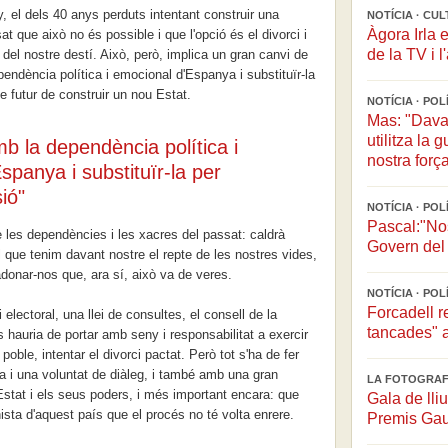
 el dels 40 anys perduts intentant construir una
NOTÍCIA · CU
Àgora Irla e
 que això no és possible i que l'opció és el divorci i
de la TV i l
del nostre destí. Això, però, implica un gran canvi de
endència política i emocional d'Espanya i substituïr-la
de futur de construir un nou Estat.
NOTÍCIA · PO
Mas: "Davan
utilitza la
b la dependència política i
nostra força
spanya i substituïr-la per
ió"
NOTÍCIA · PO
Pascal:"Nos
 les dependències i les xacres del passat: caldrà
Govern del 
 que tenim davant nostre el repte de les nostres vides,
adonar-nos que, ara sí, això va de veres.
NOTÍCIA · POL
Forcadell r
electoral, una llei de consultes, el consell de la
tancades" a
ns hauria de portar amb seny i responsabilitat a exercir
el poble, intentar el divorci pactat. Però tot s'ha de fer
ta i una voluntat de diàleg, i també amb una gran
LA FOTOGRAFI
Estat i els seus poders, i més important encara: que
Gala de lli
sta d'aquest país que el procés no té volta enrere.
Premis Gau