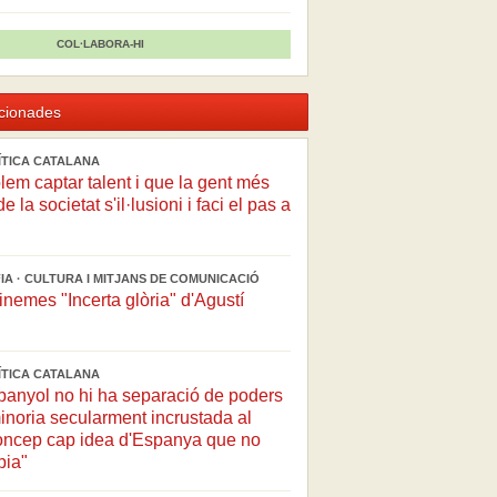
COL·LABORA-HI
acionades
LÍTICA CATALANA
lem captar talent i que la gent més
 la societat s'il·lusioni i faci el pas a
A · CULTURA I MITJANS DE COMUNICACIÓ
cinemes "Incerta glòria" d'Agustí
LÍTICA CATALANA
spanyol no hi ha separació de poders
inoria secularment incrustada al
oncep cap idea d'Espanya que no
pia"