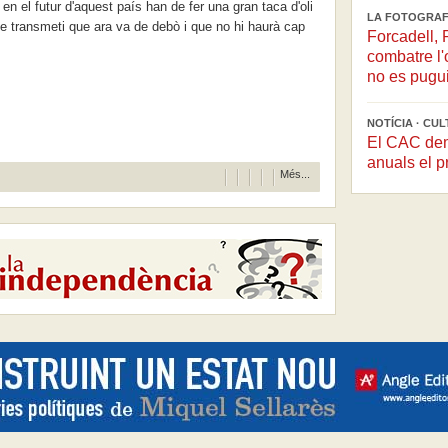
 en el futur d'aquest país han de fer una gran taca d'oli
LA FOTOGRAF
, que transmeti que ara va de debò i que no hi haurà cap
Forcadell,
combatre l'
no es pugui
NOTÍCIA · CU
El CAC dem
anuals el 
Més...