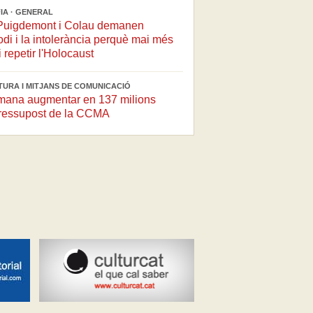
IA · GENERAL
 Puigdemont i Colau demanen
odi i la intolerància perquè mai més
 repetir l'Holocaust
LTURA I MITJANS DE COMUNICACIÓ
ana augmentar en 137 milions
pressupost de la CCMA