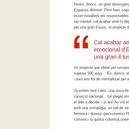
Tenim, doncs, un gran desengany,
Espanya diferent. Però hem copsat
ésser nosaltres els responsables 
xip mental: cal acabar amb la dep
per una gran il·lusió, el projecte 
Cal acabar am
emocional d'E
una gran il·lus
Un projecte que oblidi per sempre
superar 300 anys... És, doncs, el
i això ens ha de mentalitzar per 
Ja estem fent camí: una nova llei 
transició nacional... tot plegat e
el dret a decidir, i si així ho vol 
amb una estratègia, un full de ru
fermesa i duresa que convenci l'
convenci la quinta columna unioni