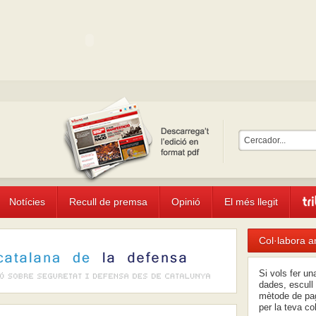
Notícies
Recull de premsa
Opinió
El més llegit
Col·labora a
Si vols fer u
dades, escull 
mètode de pag
per la teva co