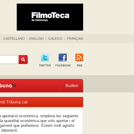
CASTELLANO
|
ENGLISH
|
GALEGO
|
FRANÇAIS
Butlletí
mb Tribuna.cat
na aportació econòmica, emplena les següents
la quantitat econòmica que vols aportar i el
ament que prefereixis. Estem molt agraïts
l·laboració.