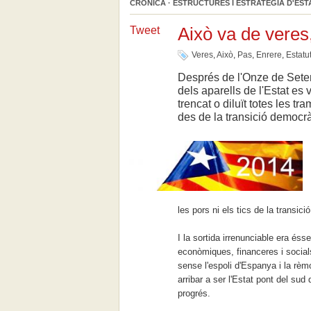
CRÒNICA · ESTRUCTURES I ESTRATÈGIA D'EST
Això va de veres,
Tweet
Veres
,
Això
,
Pas
,
Enrere
,
Estatu
Després de l'Onze de Setem
dels aparells de l'Estat es
trencat o diluït totes les 
des de la transició democrà
les pors ni els tics de la transi
I la sortida irrenunciable era éss
econòmiques, financeres i socials
sense l'espoli d'Espanya i la rèm
arribar a ser l'Estat pont del sud
progrés.