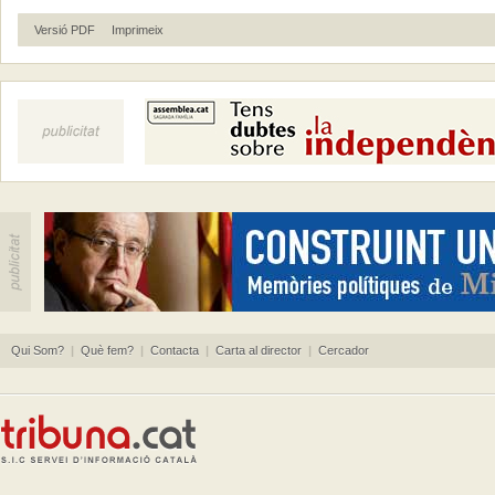
Versió PDF
Imprimeix
Qui Som?
|
Què fem?
|
Contacta
|
Carta al director
|
Cercador