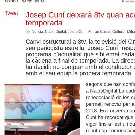
NOTÍCIA · NACIÓ DIGITAL
Dimecres,
Josep Cuní deixarà 8tv quan aca
Tweet
temporada
Notícia
,
Nació Digital
,
Josep Cuní
,
Ferran Casas
,
Cultura I Mit
Canvi estructural a 8tv, la televisió del 
seu periodista estrella, Josep Cuní, resp
programa d'actualitat que s'hi emet cada
la cadena a final de temporada. La direc
ha decidit no comptar amb el conductor
amb el seu equip la propera temporada,
segons que han confi
a NacióDigital.
La cad
renegociació de les c
permeti renovar per a
2018. En conversa am
Cuní ha recordat que 
vigor fins a l'estiu i 
rebut cap comunicació 