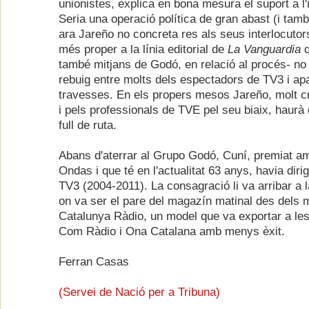
unionistes, explica en bona mesura el suport a l
Seria una operació política de gran abast (i tam
ara Jareño no concreta res als seus interlocutor
més proper a la línia editorial de
La Vanguardia
q
també mitjans de Godó, en relació al procés- no 
rebuig entre molts dels espectadors de TV3 i ap
travesses. En els propers mesos Jareño, molt cri
i pels professionals de TVE pel seu biaix, haurà
full de ruta.
Abans d'aterrar al Grupo Godó, Cuní, premiat a
Ondas i que té en l'actualitat 63 anys, havia dirig
TV3 (2004-2011). La consagració li va arribar a l
on va ser el pare del magazín matinal des dels 
Catalunya Ràdio, un model que va exportar a le
Com Ràdio i Ona Catalana amb menys èxit.
Ferran Casas
(Servei de Nació per a Tribuna)