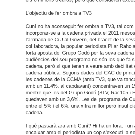
L'objectiu de fer ombra a TV3
Cuní no ha aconseguit fer ombra a TV3, tal com 
incorporar-se a la cadena privada el 2011 meso
l'arribada de CiU al Govern, del bracet de la sev
col·laboradora, la popular periodista Pilar Rahola
forta aposta del Grupo Godó per la seva cadena 
audiències del seu programa no són les que fa s
cadena, però sí que tenen a veure amb debilitat d
cadena pública. Segons dades del CAC de princi
les cadenes de la CCMA (amb TV3, que va tancar
amb un 11,4%, al capdavant) concentraven un 
mentre que les del Grupo Godó (8TV, Rac105 i 
quedaven amb un 3,6%. Les del programa de Cun
entre el 5% i el 6%, una xifra millor però insufici
cadena.
I què passarà ara amb Cuní? Hi ha un forat i un
encaixar amb el periodista un cop s'executi la se