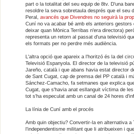
part o la totalitat del seu equip de 8tv. D'una ba
resoldre la seva sobretaula després que el seu 
Peral,
avancés que Divendres no seguirà la pro
Cuní no va acabar bé amb els anteriors gestors 
deixar quan Mònica Terribas n'era directora) per
representa un retorn al passat d'una televisió q
els formats per no perdre més audiència.
L'altra opció que apareix a l'horitzó és la del circ
Televisió Espanyola. El director de la televisió p
Jareño, català i que abans havia estat director del
de Sant Cugat, cap de premsa del PP català i mà
Sánchez-Camacho, fa setmanes que explica que 
Cugat, que s'havia anat esllanguit víctima de les 
tot s'ha especulat amb un canal de 24 hores d'in
La línia de Cuní amb el procés
Amb quin objectiu? Convertir-la en alternativa a 
l'independentisme militant que li atribueixen i qu