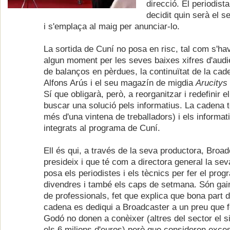
direcció. El periodist
decidit quin serà el s
i s'emplaça al maig per anunciar-lo.
La sortida de Cuní no posa en risc, tal com s'ha
algun moment per les seves baixes xifres d'audi
de balanços en pèrdues, la continuïtat de la cad
Alfons Arús i el seu magazín de migdia
Arucitys
Sí que obligarà, però, a reorganitzar i redefinir e
buscar una solució pels informatius. La cadena 
més d'una vintena de treballadors) i els informa
integrats al programa de Cuní.
Ell és qui, a través de la seva productora, Broa
presideix i que té com a directora general la sev
posa els periodistes i els tècnics per fer el prog
divendres i també els caps de setmana. Són gai
de professionals, fet que explica que bona part 
cadena es dediqui a Broadcaster a un preu que 
Godó no donen a conèixer (altres del sector el si
els 6 milions d'euros) però que consideren exces