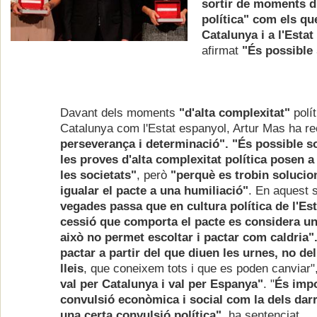
sortir de moments d'
política" com els qu
Catalunya i a l'Estat
afirmat
"És possible s
Davant dels moments
"d'alta complexitat"
polít
Catalunya com l'Estat espanyol, Artur Mas ha r
perseverança i determinació". "És possible so
les proves d'alta complexitat política posen a
les societats"
, però
"perquè
es trobin solucio
igualar el pacte a una humiliació"
. En aquest s
vegades passa que en cultura política de l'Esta
cessió que comporta el pacte es considera un
això no permet escoltar i pactar com caldria".
pactar a partir del que diuen les urnes, no de
lleis
, que coneixem tots i que es poden canviar",
val per Catalunya i val per Espanya"
. "
És impo
convulsió econòmica i social com la dels dar
una certa convulsió política"
, ha sentenciat.