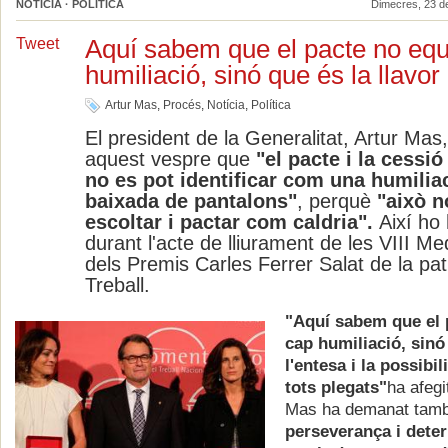
NOTÍCIA · POLÍTICA
Dimecres, 23 d
Aquí sabem que el pacte no equ
Tweet
humiliació, sinó que és la llavor
Artur Mas
,
Procés
,
Notícia
,
Política
El president de la Generalitat, Artur Mas,
aquest vespre que
"el pacte i la cessi
no es pot identificar com una humilia
baixada de pantalons"
, perquè
"això n
escoltar i pactar com caldria".
Així ho
durant
l'acte de lliurament de les VIII Me
dels Premis Carles Ferrer Salat de la pa
Treball.
"Aquí sabem que el 
cap humiliació, sinó 
l'entesa i la possibil
tots plegats"
ha afegi
Mas ha demanat tam
perseverança i dete