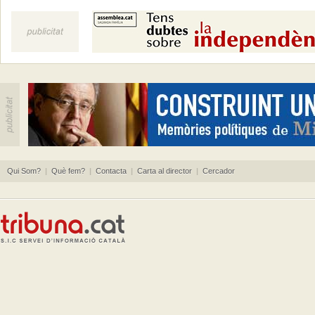
Qui Som?
|
Què fem?
|
Contacta
|
Carta al director
|
Cercador