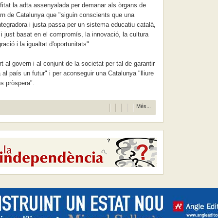
ofitat la adta assenyalada per demanar als òrgans de
vern de Catalunya que "siguin conscients que una
tegradora i justa passa per un sistema educatiu català,
i just basat en el compromís, la innovació, la cultura
gració i la igualtat d'oportunitats".
 al govern i al conjunt de la societat per tal de garantir
l país un futur" i per aconseguir una Catalunya "lliure
s pròspera".
Més...