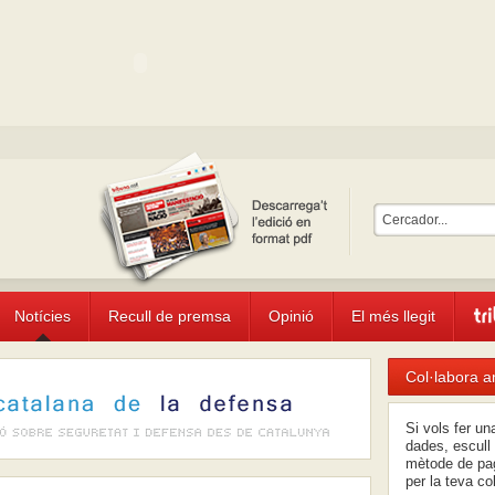
Notícies
Recull de premsa
Opinió
El més llegit
Col·labora a
Si vols fer u
dades, escull 
mètode de pag
per la teva co