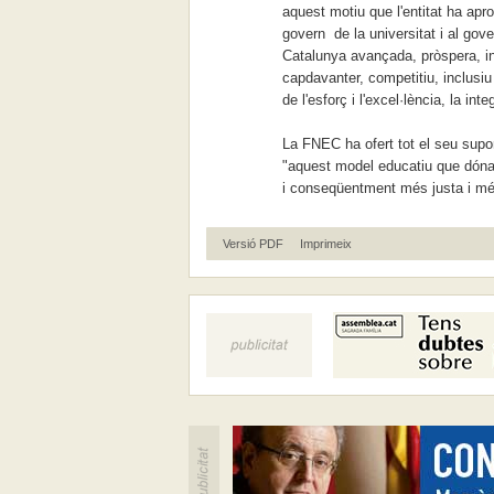
aquest motiu que l'entitat ha apr
govern de la universitat i al go
Catalunya avançada, pròspera, in
capdavanter, competitiu, inclusiu 
de l'esforç i l'excel·lència, la inte
La FNEC ha ofert tot el seu suport
"aquest model educatiu que dóna a
i conseqüentment més justa i mé
Versió PDF
Imprimeix