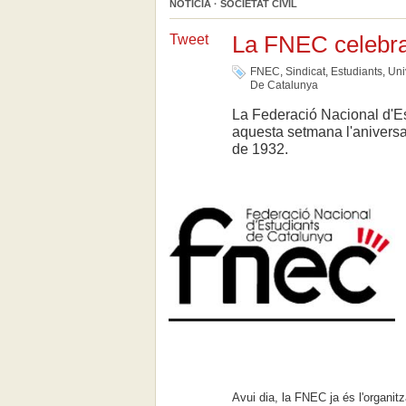
NOTÍCIA · SOCIETAT CIVIL
La FNEC celebra
Tweet
FNEC
,
Sindicat
,
Estudiants
,
Uni
De Catalunya
La Federació Nacional d'E
aquesta setmana l'aniversar
de 1932.
Avui dia, la FNEC ja és l'organit