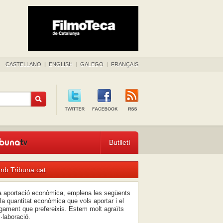
CASTELLANO
|
ENGLISH
|
GALEGO
|
FRANÇAIS
Butlletí
mb Tribuna.cat
na aportació econòmica, emplena les següents
la quantitat econòmica que vols aportar i el
ament que prefereixis. Estem molt agraïts
l·laboració.