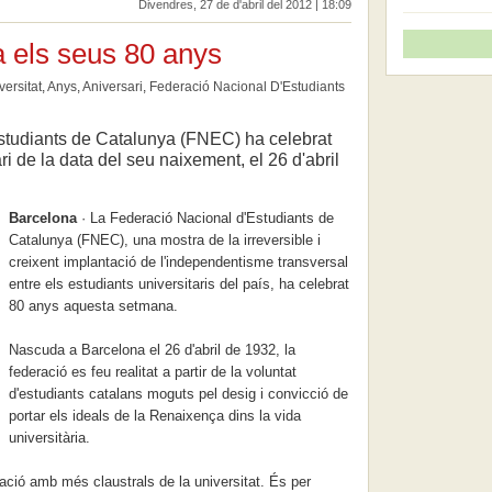
Divendres, 27 de d'abril del 2012 | 18:09
 els seus 80 anys
versitat
,
Anys
,
Aniversari
,
Federació Nacional D'Estudiants
studiants de Catalunya (FNEC) ha celebrat
i de la data del seu naixement, el 26 d'abril
Barcelona
· La Federació Nacional d'Estudiants de
Catalunya (FNEC), una mostra de la irreversible i
creixent implantació de l'independentisme transversal
entre els estudiants universitaris del país, ha celebrat
80 anys aquesta setmana.
Nascuda a Barcelona el 26 d'abril de 1932, la
federació es feu realitat a partir de la voluntat
d'estudiants catalans moguts pel desig i convicció de
portar els ideals de la Renaixença dins la vida
universitària.
zació amb més claustrals de la universitat. És per