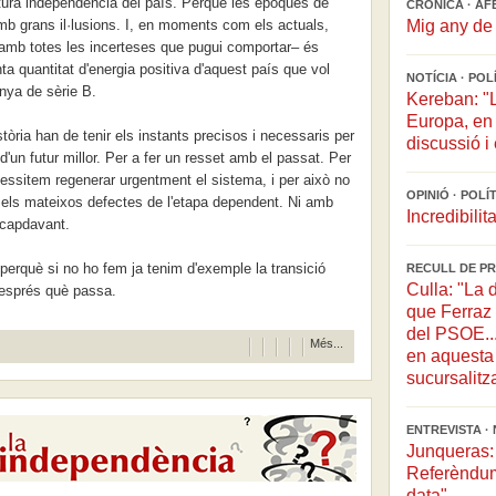
 futura independència del país. Perquè les èpoques de
CRÒNICA · AF
 grans il·lusions. I, en moments com els actuals,
Mig any de 
–amb totes les incerteses que pugui comportar– és
ta quantitat d'energia positiva d'aquest país que vol
NOTÍCIA · POL
nya de sèrie B.
Kereban: "
Europa, en 
òria han de tenir els instants precisos i necessaris per
discussió i 
'un futur millor. Per a fer un resset amb el passat. Per
ecessitem regenerar urgentment el sistema, i per això no
OPINIÓ · POLÍ
els mateixos defectes de l'etapa dependent. Ni amb
Incredibilita
 capdavant.
a, perquè si no ho fem ja tenim d'exemple la transició
RECULL DE PR
Culla: "La 
esprés què passa.
que Ferraz 
del PSOE...
Més...
en aquesta 
sucursalitz
ENTREVISTA · 
Junqueras: 
Referèndum
data"