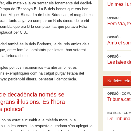
t, ella mateixa ja va sentar els fonaments del declivi-
Un mes i un
r l'etapa de l'Espanya B. La B dels bancs que ens han
 i de Miguel Blesa. La de Luis Bárcenas, el mag de les
OPINIÓ ·
urant tants anys va comptar en B els diners del partit
Fem Via, fe
embla que era B la comptabilitat que portava Fèlix
plaudit per CiU...
OPINIÓ ·
Amb el somr
edari també és la dels Borbons, la del reis amics dels
e, entre família i amistats perilloses, han soterrat
 la fortuna del iot.
OPINIÓ ·
Les iaies d
ples polítics i econòmics –també amb lletres
ens exemplifiquen com ha calgut purgar l'etapa del
a: perdent-hi diners, benestar i democràcia.
Notícies rel
de decadència només se
OPINIÓ · COM
Tribuna.cat
rans il·lusions. És l'hora
a política"
NOTÍCIA · CO
De Tribuna.
 no ha estat sucumbir a la misèria moral ni a
s bull a les venes. La resposta ciutadana s'ha aplegat ja