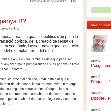
Dimecres, 31 de de juliol del 2013 | 13:19
spanya B?
Més opinions
gonès
,
Bankia
,
poca durant la qual els polítics s'omplien la
ansició política, de la creació de l'estat de
ement econòmic, i asseguraven que l'evolució
n model exemplar arreu del món.
durant els anys en què també es deia que per a ser
OPINIÓ ·
guanyaven molts punts d'entrada si es portava la lletra
L'esgotame
znar, Zapatero...).
OPINIÓ ·
osen les coses al seu lloc, i avui està clar que el
D'aquells f
la mort del dictador al llit va ser més aviat un miratge,
del nou segle ha portat un final d'etapa, i la crisi,
dent en el temps, ens ha acabat de demostrar que les
OPINIÓ ·
Dissoleu el
 hi poden acabar. I és que tot plegat no va ser una
nquisme.
OPINIÓ ·