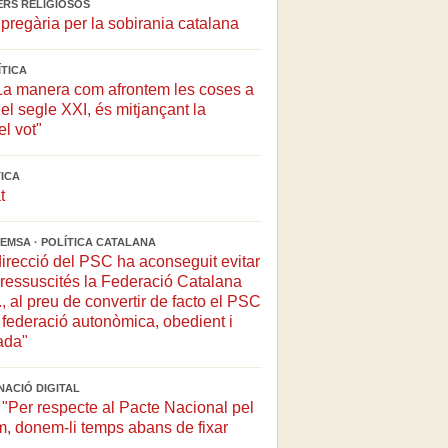
ERS RELIGIOSOS
pregària per la sobirania catalana
ÍTICA
La manera com afrontem les coses a
el segle XXI, és mitjançant la
el vot"
TICA
t
EMSA · POLÍTICA CATALANA
direcció del PSC ha aconseguit evitar
ressuscités la Federació Catalana
, al preu de convertir de facto el PSC
federació autonòmica, obedient i
ada"
NACIÓ DIGITAL
"Per respecte al Pacte Nacional pel
, donem-li temps abans de fixar