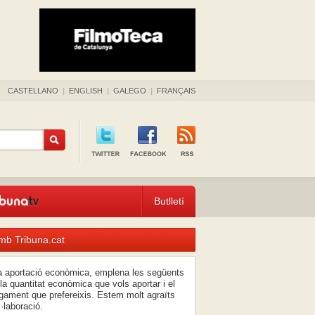
CASTELLANO
|
ENGLISH
|
GALEGO
|
FRANÇAIS
Butlletí
mb Tribuna.cat
na aportació econòmica, emplena les següents
la quantitat econòmica que vols aportar i el
ament que prefereixis. Estem molt agraïts
l·laboració.