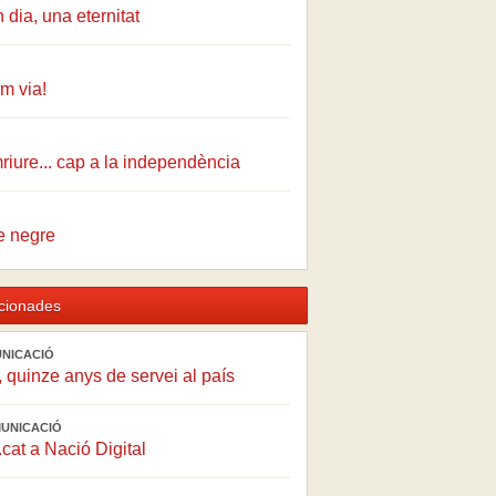
 dia, una eternitat
m via!
iure... cap a la independència
e negre
acionades
UNICACIÓ
, quinze anys de servei al país
MUNICACIÓ
cat a Nació Digital