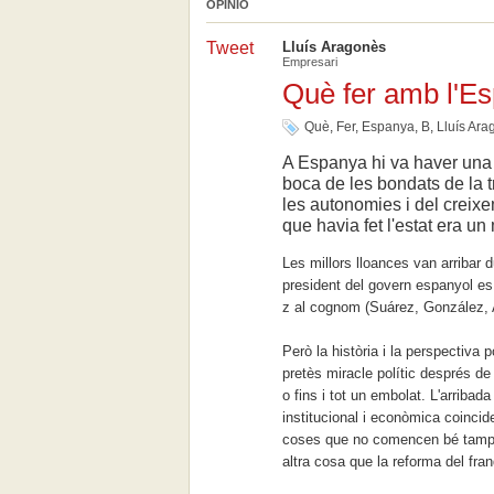
OPINIÓ
Tweet
Lluís Aragonès
Empresari
Què fer amb l'E
Què
,
Fer
,
Espanya
,
B
,
Lluís Ara
A Espanya hi va haver una è
boca de les bondats de la tr
les autonomies i del creix
que havia fet l'estat era u
Les millors lloances van arribar 
president del govern espanyol es 
z al cognom (Suárez, González, A
Però la història i la perspectiva p
pretès miracle polític després de 
o fins i tot un embolat. L'arribada 
institucional i econòmica coinci
coses que no comencen bé tampoc
altra cosa que la reforma del fra