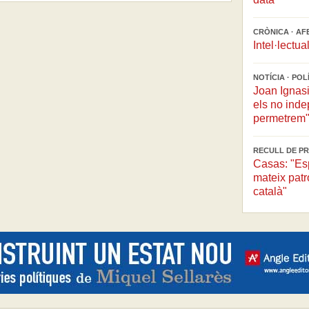
CRÒNICA · AF
Intel·lectua
NOTÍCIA · PO
Joan Ignasi
els no inde
permetrem
RECULL DE PR
Casas: "Esp
mateix patr
català"