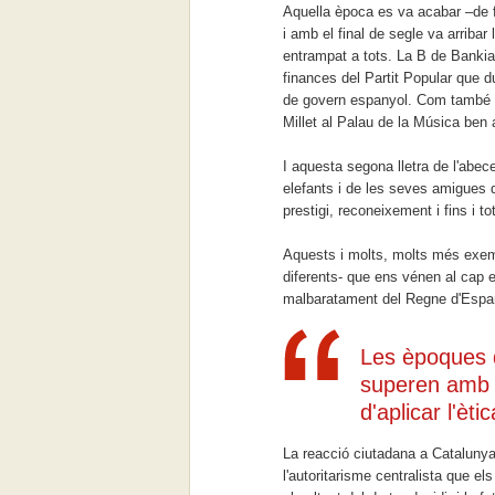
Aquella època es va acabar –de fe
i amb el final de segle va arriba
entrampat a tots. La B de Bankia
finances del Partit Popular que d
de govern espanyol. Com també s
Millet al Palau de la Música ben a
I aquesta segona lletra de l'abec
elefants i de les seves amigues qu
prestigi, reconeixement i fins i tot
Aquests i molts, molts més exem
diferents- que ens vénen al cap 
malbaratament del Regne d'Espany
Les èpoques 
superen amb g
d'aplicar l'ètic
La reacció ciutadana a Catalunya
l'autoritarisme centralista que el