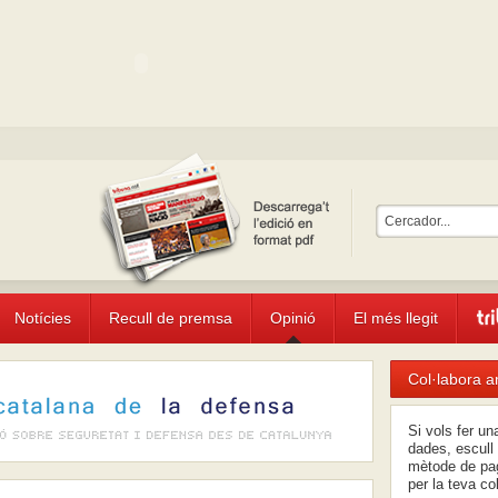
Notícies
Recull de premsa
Opinió
El més llegit
Col·labora a
Si vols fer u
dades, escull 
mètode de pag
per la teva co