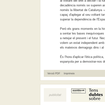
al voltant del dret a decidir i la
decadència només se superen amb
només la llibertat de Catalunya 
capaç d'aplegar al seu voltant tan
superar la dependència de l'Espa
Però els grans moments en la hist
a sentar les bases inequívoques d
a netejar el present i el futur. N
volem un estat independent amb 
els mateixos demagogs dins i al
És l'hora d'aplicar l'ètica polític
espanyola per a demostrar-nos d
Versió PDF
Imprimeix