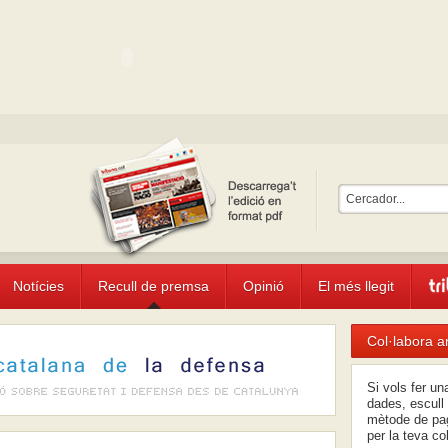
Notícies
Recull de premsa
Opinió
El més llegit
Col·labora a
Si vols fer u
dades, escull 
mètode de pag
per la teva co