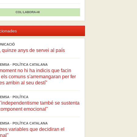
COL·LABORA-HI
acionades
UNICACIÓ
, quinze anys de servei al país
EMSA · POLÍTICA CATALANA
moment no hi ha indicis que facin
 els comuns s'arremangaran per fer
s arribin al seu destí"
EMSA · POLÍTICA
"L'independentisme també se sustenta
t component emocional"
EMSA · POLÍTICA CATALANA
tres variables que decidiran el
inal"