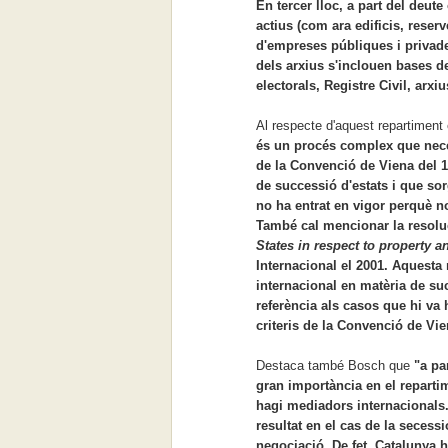
En tercer lloc, a part del deut
actius (com ara edificis, reser
d'empreses públiques i privades
dels arxius s'inclouen bases d
electorals, Registre Civil, arxiu
Al respecte d'aquest repartimen
és un procés complex que neces
de la Convenció de Viena del 1
de successió d'estats i que so
no ha entrat en vigor perquè no
També cal mencionar la resol
States in respect to property a
Internacional el 2001. Aquesta 
internacional en matèria de suc
referència als casos que hi va h
criteris de la Convenció de Vie
Destaca també Bosch que
"a pa
gran importància en el repartim
hagi mediadors internacionals. 
resultat en el cas de la secessi
negociació. De fet, Catalunya h