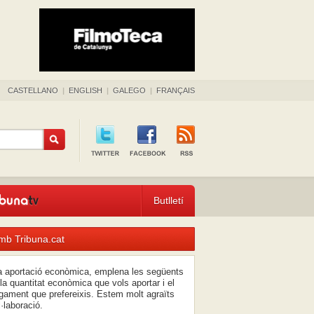
CASTELLANO
|
ENGLISH
|
GALEGO
|
FRANÇAIS
Butlletí
mb Tribuna.cat
na aportació econòmica, emplena les següents
la quantitat econòmica que vols aportar i el
ament que prefereixis. Estem molt agraïts
l·laboració.