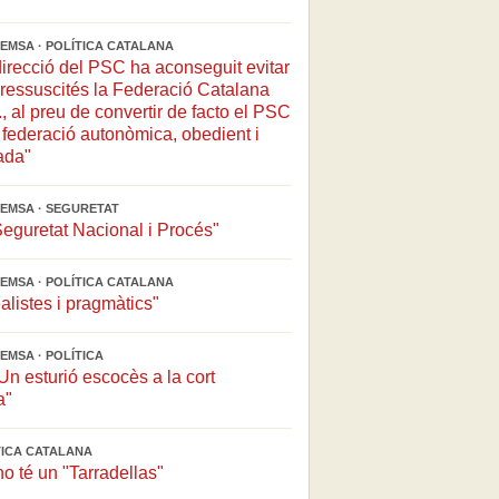
EMSA · POLÍTICA CATALANA
direcció del PSC ha aconseguit evitar
ressuscités la Federació Catalana
, al preu de convertir de facto el PSC
federació autonòmica, obedient i
ada"
EMSA · SEGURETAT
Seguretat Nacional i Procés"
EMSA · POLÍTICA CATALANA
alistes i pragmàtics"
EMSA · POLÍTICA
n esturió escocès a la cort
a"
ÍTICA CATALANA
no té un "Tarradellas"