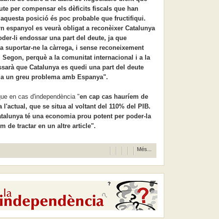
ute per compensar els dèficits fiscals que han
 aquesta posició és poc probable que fructifiqui.
rn espanyol es veurà obligat a reconèixer Catalunya
der-li endossar una part del deute, ja que
 suportar-ne la càrrega, i sense reconeixement
 Segon, perquè a la comunitat internacional i a la
ssarà que Catalunya es quedi una part del deute
dria un greu problema amb Espanya".
ue en cas d'independència "
en cap cas hauríem de
 l'actual, que se situa al voltant del 110% del PIB.
atalunya té una economia prou potent per poder-la
 de tractar en un altre article".
Més...