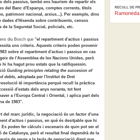
e o dels passius, també ens hauríem de repartir els
RECULL DE PR
ves del Banc d'Espanya, comptes corrents, títols
Ramoneda: 
, patrimoni nacional, arxius...). Per exemple, dins
e dades d'Hisenda sobre contribuents, censos
s de la Seguretat Social, policials, etc.
t ens diu Bosch que
"el repartiment d'actius i passius
sita uns criteris. Aquests criteris poden provenir
983 sobre el repartiment d'actius i passius en cas
rgeix de l'Assemblea de les Nacions Unides, però
 hi ha hagut prou estats que la ratifiquessin.
ució
Guiding principles relating the succesion of
nd debts
, adoptada per l'Institut de Dret
resolució té importància perquè recull la pràctica
cessió d'estats dels anys noranta, tot fent
aver a l'Europa Central i Oriental, i aplica part dels
na de 1983".
rt del marc jurídic, la negociació és un factor d'una
ent d'actius i passius, en què és desitjable que hi
Es poden fer càlculs i escenaris de quin pot ser el
ó de Catalunya, però el resultat final dependrà de la
auria de seure a la taula de negociació dient que