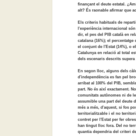
finançant el deute estatal. ¿A
alt? És raonable afirmar que aq
Els criteris habituals de repar
l'experiència internacional só
dir, el pes del PIB català en rel
catalana (16%); el percentatge
el conjunt de l'Estat (14%), o e
Catalunya en relació al total es
dels escenaris descrits supera 
En segon lloc, alguns dels càl
d'independència es fan pel bro
arribat al 100% del PIB, sembl
part. No és així exactament. No 
comunitats autònomes ni de le
assumible una part del deute de
més a més, d'aquest, si fos poss
territorialitzable i el no territ
contret per l'Estat per fer obres
han tingut lloc fora. Del no ter
quantia dependria del criteri de