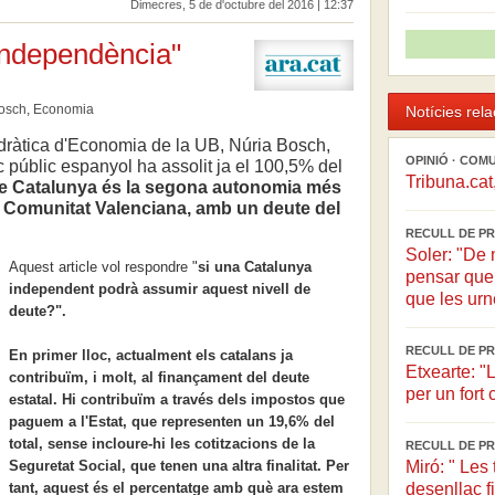
Dimecres, 5 de d'octubre del 2016 | 12:37
independència"
osch
,
Economia
Notícies rel
edràtica d'Economia de la UB, Núria Bosch,
OPINIÓ · COM
c públic espanyol ha assolit ja el 100,5% del
Tribuna.cat
 de Catalunya és la segona autonomia més
 Comunitat Valenciana, amb un deute del
RECULL DE PR
Soler: "De 
Aquest article vol respondre "
si una Catalunya
pensar que
independent podrà assumir aquest nivell de
que les urne
deute?".
RECULL DE PR
En primer lloc, actualment els catalans ja
Etxearte: 
contribuïm, i molt, al finançament del deute
per un for
estatal. Hi contribuïm a través dels impostos que
paguem a l'Estat, que representen un 19,6% del
total, sense incloure-hi les cotitzacions de la
RECULL DE PR
Seguretat Social, que tenen una altra finalitat. Per
Miró: " Les 
tant, aquest és el percentatge amb què ara estem
desenllaç f