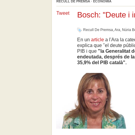
RECULL DE PREMSA · ECONOMIA
Bosch: "Deute i 
Tweet
Recull De Premsa
,
Ara
,
Núria B
En un
article
a l'Ara la cat
explica que "el deute públi
PIB i que
"la Generalitat
endeutada, després de la
35,9% del PIB català".