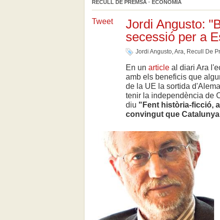
RECULL DE PREMSA · ECONOMIA
Jordi Angusto: "B
Tweet
secessió per a 
Jordi Angusto
,
Ara
,
Recull De P
En un
article
al diari Ara l'
amb els beneficis que algun
de la UE la sortida d'Alema
tenir la independència de 
diu
"Fent història-ficció,
convingut que Catalunya