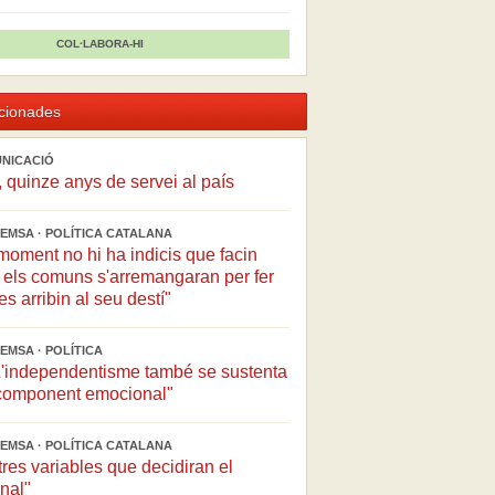
COL·LABORA-HI
acionades
UNICACIÓ
, quinze anys de servei al país
EMSA · POLÍTICA CATALANA
moment no hi ha indicis que facin
 els comuns s'arremangaran per fer
s arribin al seu destí"
EMSA · POLÍTICA
"L'independentisme també se sustenta
t component emocional"
EMSA · POLÍTICA CATALANA
tres variables que decidiran el
inal"