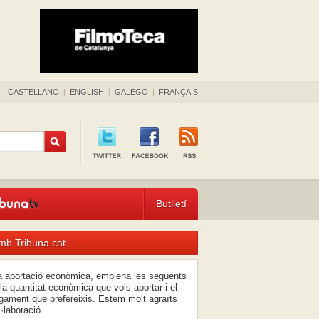
CASTELLANO
|
ENGLISH
|
GALEGO
|
FRANÇAIS
Butlletí
mb Tribuna.cat
na aportació econòmica, emplena les següents
la quantitat econòmica que vols aportar i el
ament que prefereixis. Estem molt agraïts
l·laboració.