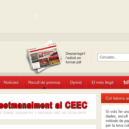
Notícies
Recull de premsa
Opinió
El més llegit
Col·labora a
Si vols fer u
dades, escull 
mètode de pag
per la teva co