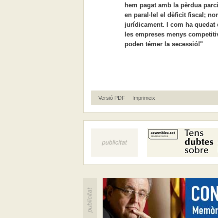
hem pagat amb la pèrdua parcia
en paral·lel el dèficit fiscal; 
jurídicament. I com ha quedat 
les empreses menys competitives
poden témer la secessió!"
Versió PDF
Imprimeix