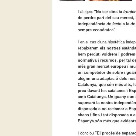
I afegeix
"
No ser dins la
fronter
de perdre part del seu mercat, 
independència
de facto
a la
de 
sempre econòmica".
I en el cas d'una hipotètica inde
rebaixarem els nostres estànda
hem perdut; voldrem i podrem 
normativa i recursos, per tal d
més gran mercat europeu i mund
un competidor de sobre i guany
afegim una adaptació dels nostre
Catalunya, que són més alts, l
preu davant les catalanes i Espa
amb Catalunya. Un guany que s
suposarà la nostra independèn
disposada a no reclamar a Espa
abans i fins i tot disposada a 
Espanya són més que evidents
I conclou
"El procés de separaci