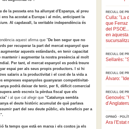
a
de la pesseta ens ha allunyat d'Espanya, al preu
RECULL DE PR
i ens ha acostat a Europa i al món, anticipant la
Culla: "La 
iure
. Al capdavall, la veritable independència és
que Ferraz 
del PSOE...
en aquesta 
pendència aquest afirma que "
De ben segur que no
sucursalitz
rds per recuperar la part del mercat espanyol que
augmentar aquests estàndards, en tenir capacitat
RECULL DE PR
e mantenir i augmentar la nostra presència al molt
Sellarès: "
ial. Per tant, el mercat espanyol es podrà treure
ar espai per als seus propis productors. I si hi
RECULL DE PR
s salaris a la productivitat i el cost de la vida a
Álvaro: "Ide
es empreses espanyoles guanyaran competitivitat-
nya podrà deixar de tenir, per fi, dèficit comercial
upera amb escreix la pèrdua fiscal que els
RECULL DE PR
Genovès: "U
cia"
i al que cal afegir que
"
Catalunya sembla
d'Anglaterr
nya el deute històric acumulat de què parlava
assumir part del seu deute públic, els beneficis per a
".
OPINIÓ · POL
Ara l'Estat 
ó fa temps que està en marxa i els costos ja els