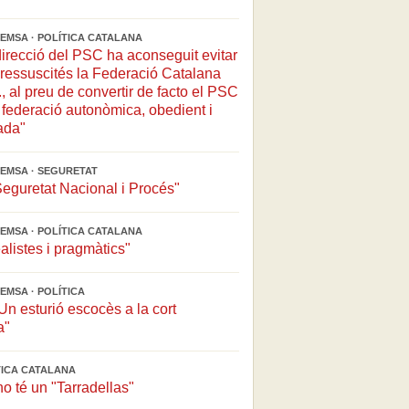
EMSA · POLÍTICA CATALANA
direcció del PSC ha aconseguit evitar
ressuscités la Federació Catalana
, al preu de convertir de facto el PSC
federació autonòmica, obedient i
ada"
EMSA · SEGURETAT
Seguretat Nacional i Procés"
EMSA · POLÍTICA CATALANA
alistes i pragmàtics"
EMSA · POLÍTICA
n esturió escocès a la cort
a"
ÍTICA CATALANA
no té un "Tarradellas"