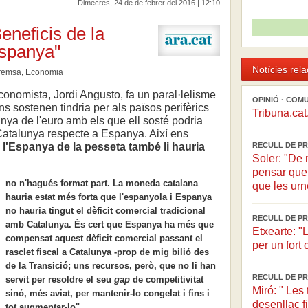
Dimecres, 24 de de febrer del 2016 | 12:10
eneficis de la
Espanya"
Notícies rel
remsa
,
Economia
economista, Jordi Angusto, fa un paral·lelisme
OPINIÓ · COM
s sostenen tindria per als països perifèrics
Tribuna.cat
nya de l'euro amb els que ell sosté podria
Catalunya respecte a Espanya. Així ens
 a l'Espanya de la pesseta també li hauria
RECULL DE PR
Soler: "De 
pensar que
no n'hagués format part. La moneda catalana
que les urne
hauria estat més forta que l'espanyola i Espanya
no hauria tingut el dèficit comercial tradicional
RECULL DE PR
amb Catalunya. És cert que Espanya ha més que
Etxearte: 
compensat aquest dèficit comercial passant el
per un for
rasclet fiscal a Catalunya -prop de mig bilió des
de la Transició; uns recursos, però, que no li han
RECULL DE PR
servit per resoldre el seu
gap
de competitivitat
Miró: " Les 
sinó, més aviat, per mantenir-lo congelat i fins i
desenllaç f
tot augmentar-lo".