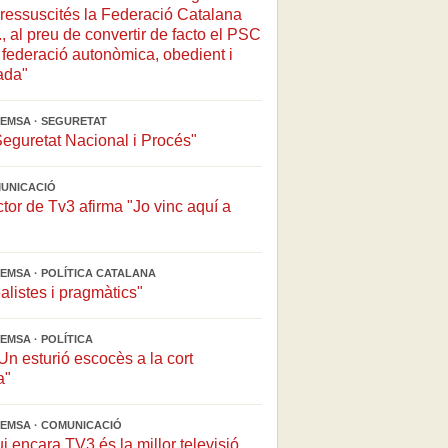
ressuscités la Federació Catalana
, al preu de convertir de facto el PSC
federació autonòmica, obedient i
ada"
EMSA · SEGURETAT
Seguretat Nacional i Procés"
MUNICACIÓ
ctor de Tv3 afirma "Jo vinc aquí a
EMSA · POLÍTICA CATALANA
alistes i pragmàtics"
EMSA · POLÍTICA
n esturió escocès a la cort
a"
EMSA · COMUNICACIÓ
ui encara TV3 és la millor televisió