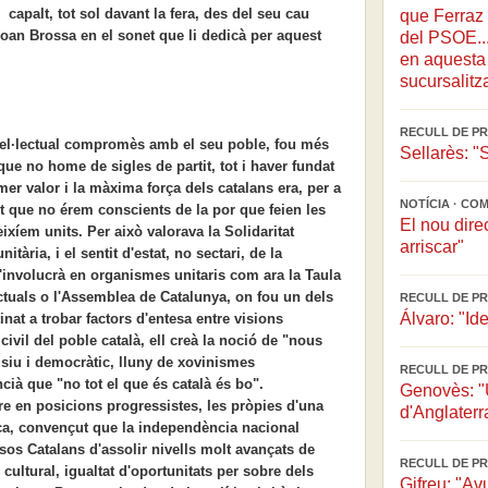
capalt, tot sol davant la fera, des del seu cau
que Ferraz 
Joan Brossa en el sonet que li dedicà per aquest
del PSOE...
en aquesta 
sucursalitz
RECULL DE PR
tel·lectual compromès amb el seu poble, fou més
Sellarès: "
que no home de sigles de partit, tot i haver fundat
mer valor i la màxima força dels catalans era, per a
NOTÍCIA · CO
çut que no érem conscients de la por que feien les
El nou dire
xíem units. Per això valorava la Solidaritat
arriscar"
itària, i el sentit d'estat, no sectari, de la
involucrà en organismes unitaris com ara la Taula
ctuals o l'Assemblea de Catalunya, on fou un dels
RECULL DE PR
Álvaro: "Ide
at a trobar factors d'entesa entre visions
 civil del poble català, ell creà la noció de "nous
siu i democràtic, lluny de xovinismes
RECULL DE PR
ià que "no tot el que és català és bo".
Genovès: "U
e en posicions progressistes, les pròpies d'una
d'Anglaterr
a, convençut que la independència nacional
ïsos Catalans d'assolir nivells molt avançats de
RECULL DE PR
cultural, igualtat d'oportunitats per sobre dels
Gifreu: "Av