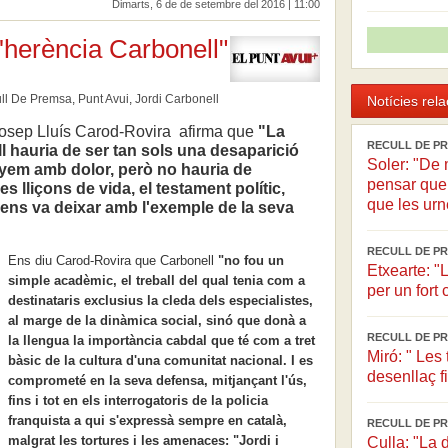
Dimarts, 6 de de setembre del 2016 | 11:00
'herència Carbonell"
ll De Premsa
,
Punt Avui
,
Jordi Carbonell
Notícies rel
Josep Lluís Carod-Rovira afirma que
"La
RECULL DE PR
 hauria de ser tan sols una desaparició
Soler: "De 
anyem amb dolor, però no hauria de
pensar que
 lliçons de vida, el testament polític,
que les urne
l ens va deixar amb l'exemple de la seva
RECULL DE PR
Ens diu Carod-Rovira que Carbonell
"no fou un
Etxearte: 
simple acadèmic, el treball del qual tenia com a
per un for
destinataris exclusius la cleda dels especialistes,
al marge de la dinàmica social, sinó que donà a
RECULL DE PR
la llengua la importància cabdal que té com a tret
Miró: " Les 
bàsic de la cultura d'una comunitat nacional. I es
desenllaç f
comprometé en la seva defensa, mitjançant l'ús,
fins i tot en els interrogatoris de la policia
franquista a qui s'expressà sempre en català,
RECULL DE PR
malgrat les tortures i les amenaces: "Jordi i
Culla: "La 