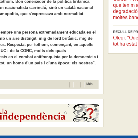
tothom. Bon coneixedor de la política britànica,
que tenim a
 un nacionalista carrincló, sinó un català nacional
degradació 
cosmopolita, que s'expressava amb normalitat
moltes ban
sempre una persona extremadament educada en el
RECULL DE PR
Otegi: "Que
mb un aire distingit, mig de lord britànic, mig de
tot ha esta
ues. Respectat per tothom, començant, en aquells
PSUC i de la CONC, molts dels quals
cats en el combat antifranquista per la democràcia i
tot, un home d'un país i d'una època: els nostres".
Més...