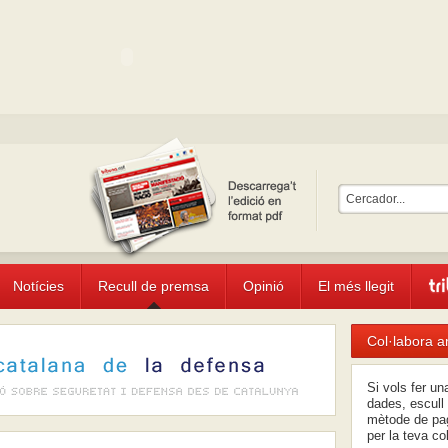
Notícies
Recull de premsa
Opinió
El més llegit
Col·labora a
Si vols fer u
dades, escull 
mètode de pag
per la teva co