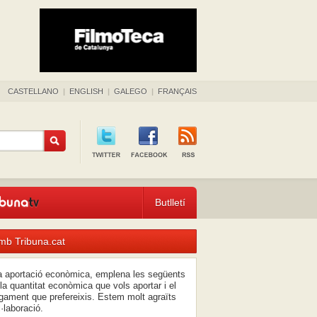
CASTELLANO
|
ENGLISH
|
GALEGO
|
FRANÇAIS
Butlletí
mb Tribuna.cat
na aportació econòmica, emplena les següents
la quantitat econòmica que vols aportar i el
ament que prefereixis. Estem molt agraïts
l·laboració.