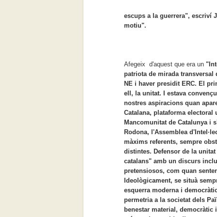
escups a la guerrera", escriví 
motiu".
Afegeix d'aquest que era un
"In
patriota de mirada transversal 
NE i haver presidit ERC. El pri
ell, la unitat. I estava conven
nostres aspiracions quan aparei
Catalana, plataforma electoral un
Mancomunitat de Catalunya i s'
Rodona, l'Assemblea d'Intel·le
màxims referents, sempre obstin
distintes. Defensor de la unitat
catalans" amb un discurs inclu
pretensiosos, com quan sentenc
Ideològicament, se situà sempr
esquerra moderna i democràtic
permetria a la societat dels Pa
benestar material, democràtic i 