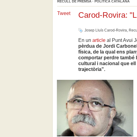
RECULL DE PREMSA · POLÍTICA CATALANA
Carod-Rovira: "L
Tweet
Josep Lluís Carod-Rovira
,
Recu
En un
article
al Punt Avui 
pèrdua de Jordi Carbonell
física, de la qual ens pl
comportar perdre també les
cultural i nacional que el
trajectòria".