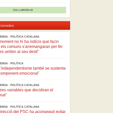
COL·LABORA-HI
acionades
EMSA · POLÍTICA CATALANA
moment no hi ha indicis que facin
 els comuns s'arremangaran per fer
s arribin al seu destí"
EMSA · POLÍTICA
"L'independentisme també se sustenta
t component emocional"
EMSA · POLÍTICA CATALANA
tres variables que decidiran el
inal"
EMSA · POLÍTICA CATALANA
direcció del PSC ha aconseguit evitar