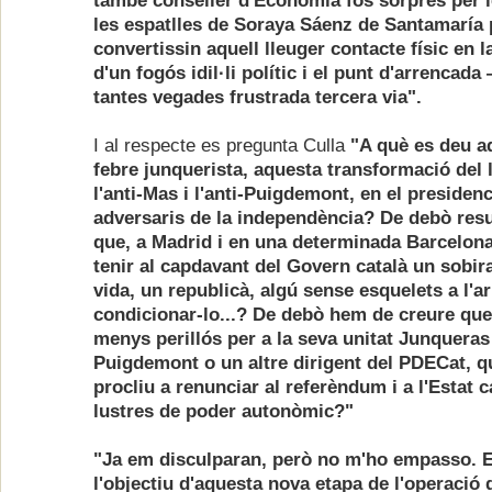
també conseller d'Economia fos sorprès per 
les espatlles de Soraya Sáenz de Santamaría
convertissin aquell lleuger contacte físic en 
d'un fogós idil·li polític i el punt d'arrencada
tantes vegades frustrada tercera via".
I al respecte es pregunta Culla
"A què es deu a
febre junquerista, aquesta transformació del 
l'anti-Mas i l'anti-Puigdemont, en el presidenc
adversaris de la independència? De debò res
que, a Madrid i en una determinada Barcelona,
tenir al capdavant del Govern català un sobira
vida, un republicà, algú sense esquelets a l'
condicionar-lo...? De debò hem de creure que
menys perillós per a la seva unitat Junquera
Puigdemont o un altre dirigent del PDECat, q
procliu a renunciar al referèndum i a l'Estat c
lustres de poder autonòmic?"
"Ja em disculparan, però no m'ho empasso. E
l'objectiu d'aquesta nova etapa de l'operació 