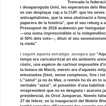
Trencada la federaci
i desapareguda Unió, les esperances dels Maq
es van desplaçar cap a la CUP: que les seves
anticapitalistes, que la seva obstinació a llen
paperera de la història", que el seu rebuig a 
Pressupost de 2016 acabessin per fastiguejar
—una suma imprescindible si la independènc
el 50% dels vots—, diluir el seu secessionisme
la cleda"
I seguint aquesta estratègia assegura que
"Aque
temps era caricaturitzat en els ambients uni
rústic, una espècie de carlinot impossible d'i
la butaca de Macià, mereix ara d'aquests mitj
entusiastes (llest, sense complexos, fins i tot
L'"astut" ja no és Mas, o només ho és en to sa
veritable "astut", el posseïdor d'una habilitat
vicepresident que no es desgasta i acarona ja
presidencial, és Oriol Junqueras. Només falta
27 de febrer, en la inauguració del Mobile Wo