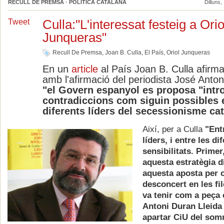
RECULL DE PREMSA · POLÍTICA CATALANA
Dilluns,
Culla:"L'interessat festeig a Orio
Tweet
Junqueras"
Recull De Premsa
,
Joan B. Culla
,
El País
,
Oriol Junqueras
En un
article
al País Joan B. Culla afirma
amb l'afirmació del periodista José Anton
"el Govern espanyol es proposa "intro
contradiccions com siguin possibles e
diferents líders del secessionisme cat
Així, per a Culla
"Ent
líders, i entre les di
sensibilitats. Primer
aquesta estratègia di
aquesta aposta per c
desconcert en les fi
va tenir com a peça 
Antoni Duran Lleida 
apartar CiU del som