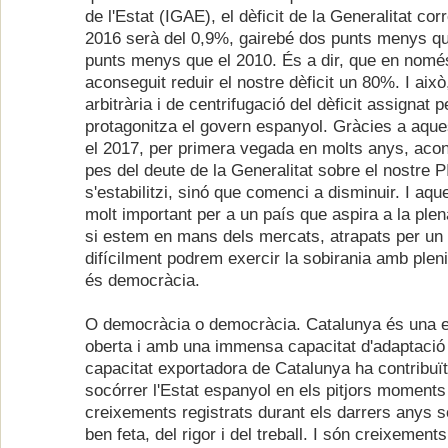
de l'Estat (IGAE), el dèficit de la Generalitat cor
2016 serà del 0,9%, gairebé dos punts menys que
punts menys que el 2010. És a dir, que en nom
aconseguit reduir el nostre dèficit un 80%. I això,
arbitrària i de centrifugació del dèficit assignat
protagonitza el govern espanyol. Gràcies a aques
el 2017, per primera vegada en molts anys, aco
pes del deute de la Generalitat sobre el nostre
s'estabilitzi, sinó que comenci a disminuir. I aq
molt important per a un país que aspira a la ple
si estem en mans dels mercats, atrapats per un 
difícilment podrem exercir la sobirania amb pleni
és democràcia.
O democràcia o democràcia. Catalunya és una 
oberta i amb una immensa capacitat d'adaptació 
capacitat exportadora de Catalunya ha contribuï
socórrer l'Estat espanyol en els pitjors moments 
creixements registrats durant els darrers anys só
ben feta, del rigor i del treball. I són creixemen