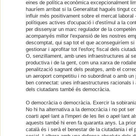
eines de política econòmica excepcionalment lim
hauríem arribat si la Generalitat hagués tingut 
influir més positivament sobre el mercat laboral
polítiques actives d'ocupació i d'estímul a la con
per dissenyar un marc regulador de la competèn
acompanyés millor l'expansió de les nostres emp
descomptat, qui sap tot el que aconseguiríem s
gestionar i aprofitar tot l'esforç fiscal dels ciut
O, senzillament, amb unes infraestructures al se
productiva i de la gent, com una xarxa de rodali
penalització sagnant dels peatges, amb el corre
un aeroport competitiu i no subordinat o amb un
ben connectat: unes infraestructures racionals i 
dels ciutadans també és democràcia.
O democràcia o democràcia. Exercir la sobirania
No hi ha alternativa a la democràcia i no pot se
coarti apel·lant a l'imperi de les llei o apel·lant a
aquests també hi eren fa quaranta anys. La prior
català és i serà el benestar de la ciutadania i el