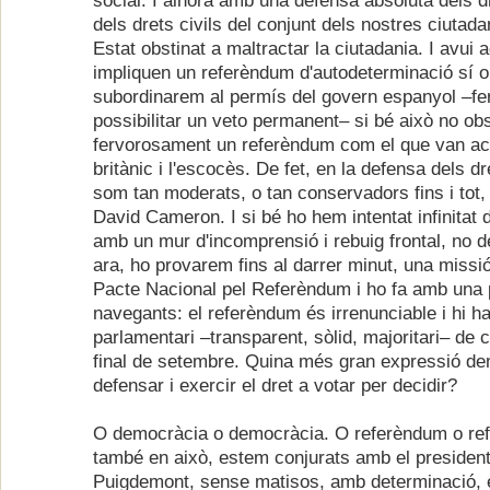
social. I alhora amb una defensa absoluta dels d
dels drets civils del conjunt dels nostres ciutadan
Estat obstinat a maltractar la ciutadania. I avui 
impliquen un referèndum d'autodeterminació sí o
subordinarem al permís del govern espanyol –fer
possibilitar un veto permanent– si bé això no obs
fervorosament un referèndum com el que van ac
britànic i l'escocès. De fet, en la defensa dels d
som tan moderats, o tan conservadors fins i tot
David Cameron. I si bé ho hem intentat infinitat
amb un mur d'incomprensió i rebuig frontal, no d
ara, ho provarem fins al darrer minut, una missi
Pacte Nacional pel Referèndum i ho fa amb una 
navegants: el referèndum és irrenunciable i hi 
parlamentari –transparent, sòlid, majoritari– de 
final de setembre. Quina més gran expressió de
defensar i exercir el dret a votar per decidir?
O democràcia o democràcia. O referèndum o ref
també en això, estem conjurats amb el presiden
Puigdemont, sense matisos, amb determinació, e