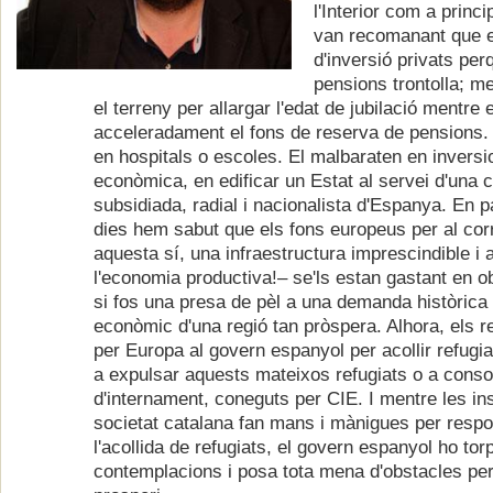
l'Interior com a princ
van recomanant que 
d'inversió privats per
pensions trontolla; m
el terreny per allargar l'edat de jubilació mentre 
acceleradament el fons de reserva de pensions. 
en hospitals o escoles. El malbaraten en inversi
econòmica, en edificar un Estat al servei d'una 
subsidiada, radial i nacionalista d'Espanya. En p
dies hem sabut que els fons europeus per al cor
aquesta sí, una infraestructura imprescindible i 
l'economia productiva!– se'ls estan gastant en 
si fos una presa de pèl a una demanda històrica i 
econòmic d'una regió tan pròspera. Alhora, els 
per Europa al govern espanyol per acollir refugia
a expulsar aquests mateixos refugiats o a consol
d'internament, coneguts per CIE. I mentre les inst
societat catalana fan mans i mànigues per respo
l'acollida de refugiats, el govern espanyol ho to
contemplacions i posa tota mena d'obstacles pe