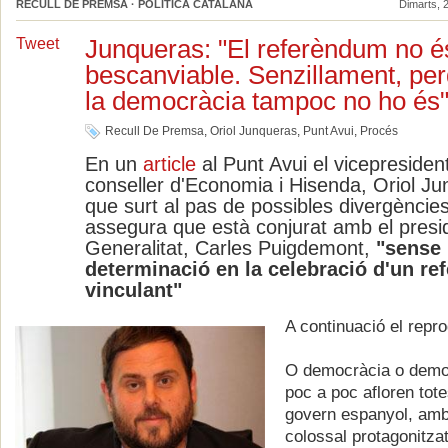
RECULL DE PREMSA · POLÍTICA CATALANA
Dimarts, 2
Junqueras: "El referèndum no é
Tweet
bescanviable. Senzillament, pe
la democràcia tampoc no ho és
Recull De Premsa
,
Oriol Junqueras
,
Punt Avui
,
Procés
En un
article
al Punt Avui el vicepresiden
conseller d'Economia i Hisenda, Oriol Ju
que surt al pas de possibles divergències
assegura que està conjurat amb el presi
Generalitat, Carles Puigdemont,
"sense 
determinació en la celebració d'un re
vinculant"
A continuació el repr
O democràcia o demo
poc a poc afloren tot
govern espanyol, amb
colossal protagonitzat