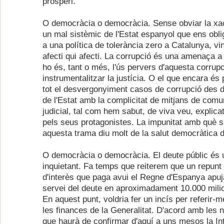
prosperi.
O democràcia o democràcia. Sense obviar la xac
un mal sistèmic de l'Estat espanyol que ens obl
a una política de tolerància zero a Catalunya, vin
afecti qui afecti. La corrupció és una amenaça 
ho és, tant o més, l'ús pervers d'aquesta corrupc
instrumentalitzar la justícia. O el que encara és 
tot el desvergonyiment casos de corrupció des 
de l'Estat amb la complicitat de mitjans de comuni
judicial, tal com hem sabut, de viva veu, expli
pels seus protagonistes. La impunitat amb què s'
aquesta trama diu molt de la salut democràtica d
O democràcia o democràcia. El deute públic és u
inquietant. Fa temps que reiterem que un repunt 
d'interès que paga avui el Regne d'Espanya apuja
servei del deute en aproximadament 10.000 milio
En aquest punt, voldria fer un incís per referir-
les finances de la Generalitat. D'acord amb les 
que haurà de confirmar d'aquí a uns mesos la In