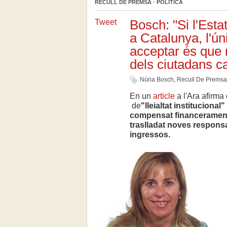
RECULL DE PREMSA · POLÍTICA
Bosch: "Si l'Esta
Tweet
a Catalunya, l'ún
acceptar és que r
dels ciutadans c
Núria Bosch
,
Recull De Premsa
En un
article
a l'Ara afirma 
de
"lleialtat institucional"
compensat financerament 
traslladat noves responsa
ingressos.