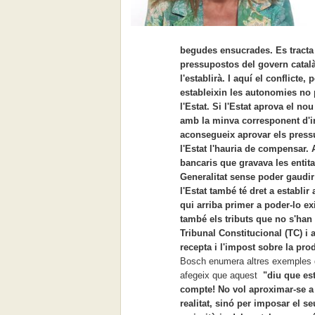
begudes ensucrades. Es tracta
pressupostos del govern català
l'establirà. I aquí el conflicte,
estableixin les autonomies no 
l'Estat. Si l'Estat aprova el nou
amb la minva corresponent d'in
aconsegueix aprovar els pressu
l'Estat l'hauria de compensar.
bancaris que gravava les entitat
Generalitat sense poder gaudir 
l'Estat també té dret a establi
qui arriba primer a poder-lo exi
també els tributs que no s'han 
Tribunal Constitucional (TC) i 
recepta i l'impost sobre la pro
Bosch enumera altres exemples d
afegeix que aquest
"diu que est
compte! No vol aproximar-se a 
realitat, sinó per imposar el s