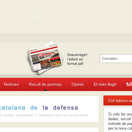
Notícies
Recull de premsa
Opinió
El més llegit
Col·labora a
Si vols fer u
dades, escull 
mètode de pag
per la teva co