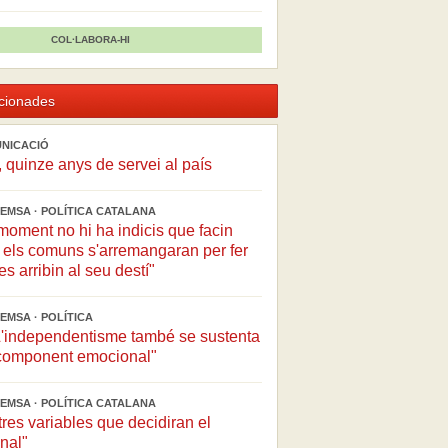
COL·LABORA-HI
acionades
UNICACIÓ
, quinze anys de servei al país
EMSA · POLÍTICA CATALANA
moment no hi ha indicis que facin
 els comuns s'arremangaran per fer
s arribin al seu destí"
EMSA · POLÍTICA
"L'independentisme també se sustenta
t component emocional"
EMSA · POLÍTICA CATALANA
tres variables que decidiran el
inal"