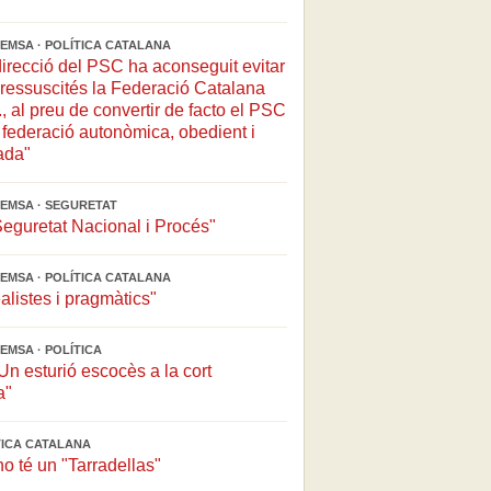
EMSA · POLÍTICA CATALANA
direcció del PSC ha aconseguit evitar
ressuscités la Federació Catalana
, al preu de convertir de facto el PSC
federació autonòmica, obedient i
ada"
EMSA · SEGURETAT
Seguretat Nacional i Procés"
EMSA · POLÍTICA CATALANA
alistes i pragmàtics"
EMSA · POLÍTICA
n esturió escocès a la cort
a"
ÍTICA CATALANA
no té un "Tarradellas"