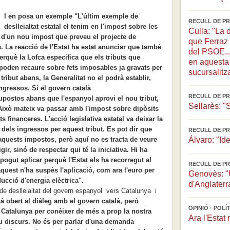
I en posa un exemple "L'últim exemple de
RECULL DE PR
deslleialtat estatal el tenim en l'impost sobre les
Culla: "La 
 d'un nou impost que preveu el projecte de
que Ferraz 
. La reacció de l'Estat ha estat anunciar que també
del PSOE...
 perquè la Lofca especifica que els tributs que
en aquesta 
poden recaure sobre fets imposables ja gravats per
sucursalitz
 tribut abans, la Generalitat no el podrà establir,
gressos. Si el govern català
RECULL DE PR
postos abans que l'espanyol aprovi el nou tribut,
Sellarès: "
 Això mateix va passar amb l'impost sobre dipòsits
s financeres. L'acció legislativa estatal va deixar la
dels ingressos per aquest tribut. Es pot dir que
RECULL DE PR
r aquests impostos, però aquí no es tracta de veure
Álvaro: "Ide
gir, sinó de respectar qui té la iniciativa. Hi ha
pogut aplicar perquè l'Estat els ha recorregut al
RECULL DE PR
aquest n'ha suspès l'aplicació, com ara l'euro per
Genovès: "U
ducció d'energia elèctrica".
d'Anglaterr
e deslleialtat del govern espanyol vers Catalunya i
à obert al diàleg amb el govern català, però
OPINIÓ · POL
Catalunya per conèixer de més a prop la nostra
Ara l'Estat 
eu discurs. No és per parlar d'una demanda