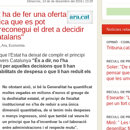
Dimecres, 14 de de desembre del 2016 | 13:28
t ha de fer una oferta
ica que es pot
econegui el dret a decidir
Notícies rel
atalans"
OPINIÓ · COM
,
Ara
,
Economia
Tribuna.cat
que l'Estat ha deixat de complir el principi
vers Catalunya
"És a dir, no l'ha
RECULL DE PR
per aquelles decisions que li han
Soler: "De 
bilitats de despesa o que li han reduït els
pensar que
que les urne
No obstant això, si bé la Generalitat ha quantificat
RECULL DE PR
moltes vegades en milions d'euros el greuge de
Etxearte: 
la deslleialtat estatal, el principi de lleialtat
per un for
institucional no s'ha de reduir a una única
dimensió quantitativa, de si tenim més despeses
o menys ingressos, sinó que també cal veure-hi
RECULL DE PR
un principi que ha d'incentivar la col·laboració
Miró: " Les 
entre administracions i el respecte mutu".
desenllaç f