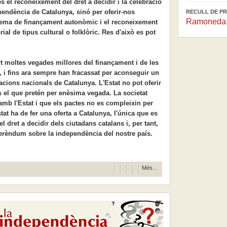
s el reconeixement del dret a decidir i la celebració
endència de Catalunya, sinó per oferir-nos
RECULL DE PR
Ramoneda: 
stema de finançament autonòmic i el reconeixement
rial de tipus cultural o folklòric. Res d'això es pot
rt moltes vegades millores del finançament i de les
, i fins ara sempre han fracassat per aconseguir un
acions nacionals de Catalunya. L'Estat no pot oferir
és el que pretén per enèsima vegada. La societat
amb l'Estat i que els pactes no es compleixin per
Estat ha de fer una oferta a Catalunya, l'única que es
 dret a decidir dels ciutadans catalans i, per tant,
ferèndum sobre la independència del nostre país.
Més...