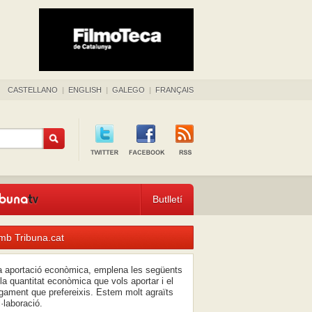
CASTELLANO
|
ENGLISH
|
GALEGO
|
FRANÇAIS
Butlletí
mb Tribuna.cat
na aportació econòmica, emplena les següents
la quantitat econòmica que vols aportar i el
ament que prefereixis. Estem molt agraïts
l·laboració.