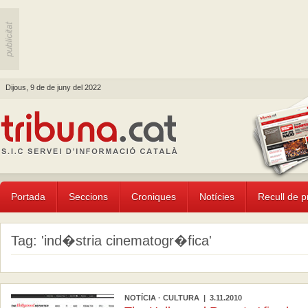
Dijous, 9 de de juny del 2022
Portada
Seccions
Croniques
Notícies
Recull de 
Tag: 'ind�stria cinematogr�fica'
NOTÍCIA · CULTURA | 3.11.2010