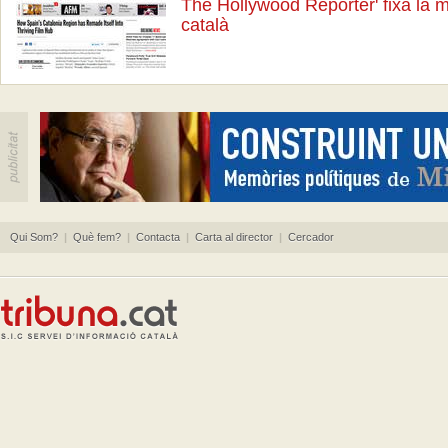
The Hollywood Reporter' fixa la 
català
Qui Som?
|
Què fem?
|
Contacta
|
Carta al director
|
Cercador