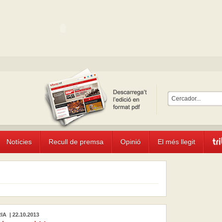
Notícies
Recull de premsa
Opinió
El més llegit
A | 22.10.2013