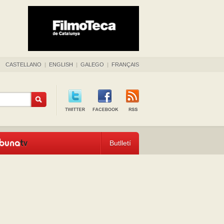
CASTELLANO
|
ENGLISH
|
GALEGO
|
FRANÇAIS
Butlletí