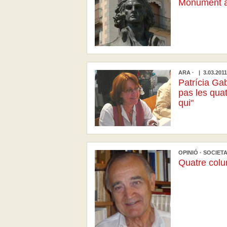
Monument a
ARA · | 3.03.2011
Patrícia Ga
pas les quat
qui"
OPINIÓ · SOCIETAT
Quatre colu