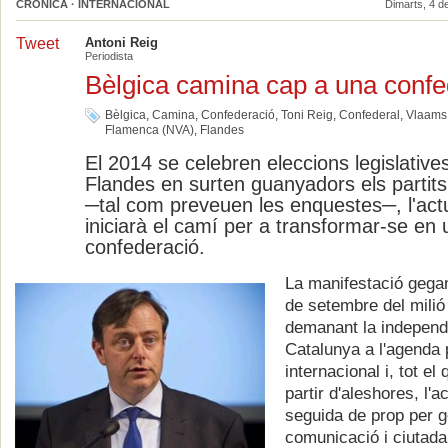
CRÒNICA · INTERNACIONAL
Dimarts, 4 d
Tweet
Antoni Reig
Periodista
Bèlgica camina cap a una confe
Bèlgica
,
Camina
,
Confederació
,
Toni Reig
,
Confederal
,
Vlaams
Flamenca (NVA)
,
Flandes
El 2014 se celebren eleccions legislatives 
Flandes en surten guanyadors els partits
─tal com preveuen les enquestes─, l'act
iniciarà el camí per a transformar-se en
confederació.
La manifestació gegan
de setembre del milió
demanant la independ
Catalunya a l'agenda p
internacional i, tot e
partir d'aleshores, l'a
seguida de prop per g
comunicació i ciutada