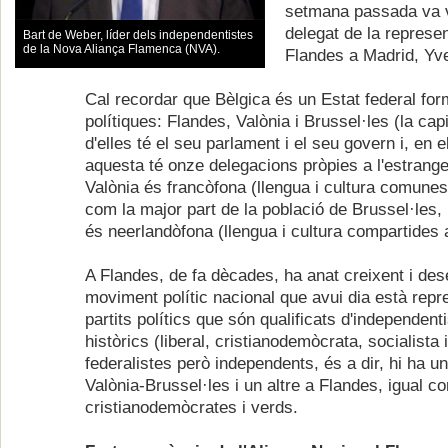
setmana passada va v
delegat de la represe
Bart de Weber, líder dels independentistes
de la Nova Aliança Flamenca (NVA).
Flandes a Madrid, Yv
Cal recordar que Bèlgica és un Estat federal form
polítiques: Flandes, Valònia i Brussel·les (la cap
d'elles té el seu parlament i el seu govern i, en 
aquesta té onze delegacions pròpies a l'estrange
Valònia és francòfona (llengua i cultura comune
com la major part de la població de Brussel·les
és neerlandòfona (llengua i cultura compartides
A Flandes, de fa dècades, ha anat creixent i de
moviment polític nacional que avui dia està repr
partits polítics que són qualificats d'independenti
històrics (liberal, cristianodemòcrata, socialista 
federalistes però independents, és a dir, hi ha un 
Valònia-Brussel·les i un altre a Flandes, igual c
cristianodemòcrates i verds.