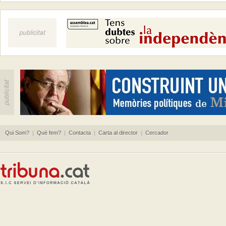
Qui Som?
|
Què fem?
|
Contacta
|
Carta al director
|
Cercador