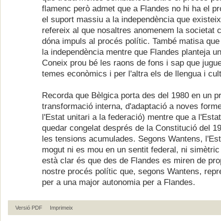
flamenc però admet que a Flandes no hi ha el pr
el suport massiu a la independència que existei
refereix al que nosaltres anomenem la societat ci
dóna impuls al procés polític. També matisa que 
la independència mentre que Flandes planteja u
Coneix prou bé les raons de fons i sap que jugu
temes econòmics i per l'altra els de llengua i cul
Recorda que Bèlgica porta des del 1980 en un p
transformació interna, d'adaptació a noves forme
l'Estat unitari a la federació) mentre que a l'Esta
quedar congelat després de la Constitució del 19
les tensions acumulades. Segons Wantens, l'Est
mogut ni es mou en un sentit federal, ni simètric
està clar és que des de Flandes es miren de prop
nostre procés polític que, segons Wantens, repr
per a una major autonomia per a Flandes.
Versió PDF
Imprimeix