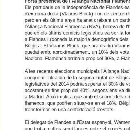
Forta presència de l'Aliança Nacional Flamen
Els partidaris de la independència de Flandes es
d'extrema dreta (Vlaams Block) i un de centre-dr
però en els últims anys ha anat creixent un parti
l'Aliança Nacional Flamenca (NVA), hereva de l'h
que en els últims comicis legislatius va ser la 
a Flandes i (donada la majoria demogràfica dels 
Bèlgica. El Vlaams Block, que ara es diu Vlaams
quedat amb, aproximadament, un 10% dels vots, 
Nacional Flamenca arriba a prop del 30%, a Fla
A les recents eleccions municipals l'Aliança Na
conquerir l'alcaldia de la segona ciutat de Bèlgic
legislatives del 2014 podria superar el 30% de v
acostant-se fins prop del 40%, segons ens va di
a Madrid. Això implica que amb el suport dels c
flamencs, que podrien situar-se en el 18%, Bèlg
transformar en una confederació d'estats.
El delegat de Flandes a l'Estat espanyol, Wante
que troba moltes semblances entre el procés polít