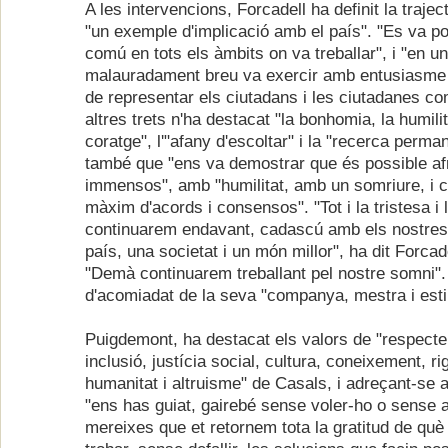
A les intervencions, Forcadell ha definit la traj
"un exemple d'implicació amb el país". "Es va po
comú en tots els àmbits on va treballar", i "en u
malauradament breu va exercir amb entusiasme l
de representar els ciutadans i les ciutadanes co
altres trets n'ha destacat "la bonhomia, la humilit
coratge", l'"afany d'escoltar" i la "recerca perman
també que "ens va demostrar que és possible afr
immensos", amb "humilitat, amb un somriure, i 
màxim d'acords i consensos". "Tot i la tristesa i 
continuarem endavant, cadascú amb els nostres 
país, una societat i un món millor", ha dit Forcade
"Demà continuarem treballant pel nostre somni". A
d'acomiadat de la seva "companya, mestra i est
Puigdemont, ha destacat els valors de "respecte,
inclusió, justícia social, cultura, coneixement, ri
humanitat i altruisme" de Casals, i adreçant-se a 
"ens has guiat, gairebé sense voler-ho o sense ad
mereixes que et retornem tota la gratitud de qu