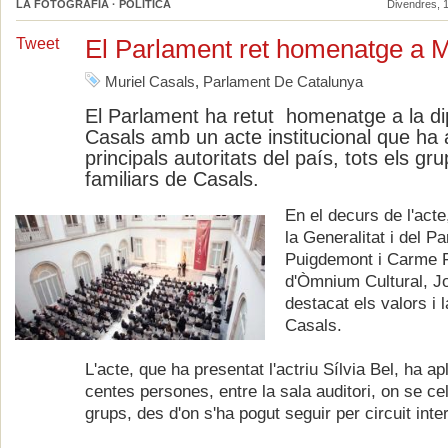
LA FOTOGRAFIA · POLÍTICA
Divendres, 1
El Parlament ret homenatge a M
Tweet
Muriel Casals
,
Parlament De Catalunya
El Parlament ha retut homenatge a la di
Casals amb un acte institucional que ha 
principals autoritats del país, tots els gr
familiars de Casals.
En el decurs de l'acte
la Generalitat i del P
Puigdemont i Carme Fo
d'Òmnium Cultural, Jo
destacat els valors i l
Casals.
L'acte, que ha presentat l'actriu Sílvia Bel, ha a
centes persones, entre la sala auditori, on se cel
grups, des d'on s'ha pogut seguir per circuit inter