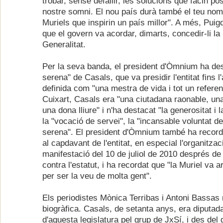
trobar, sense defallir, les solucions que facin poss
nostre somni. El nou país durà també el teu nom, 
Muriels que inspirin un país millor". A més, Pui
que el govern va acordar, dimarts, concedir-li la 
Generalitat.
Per la seva banda, el president d'Òmnium ha des
serena" de Casals, que va presidir l'entitat fins l'
definida com "una mestra de vida i tot un referen
Cuixart, Casals era "una ciutadana raonable, un
una dona lliure" i n'ha destacat "la generositat i 
la "vocació de servei", la "incansable voluntat de
serena". El president d'Òmnium també ha record
al capdavant de l'entitat, en especial l'organitzac
manifestació del 10 de juliol de 2010 després de
contra l'estatut, i ha recordat que "la Muriel va a
per ser la veu de molta gent".
Els periodistes Mònica Terribas i Antoni Bassas n
biogràfica. Casals, de setanta anys, era diputad
d'aquesta legislatura pel grup de JxSí, i des del 