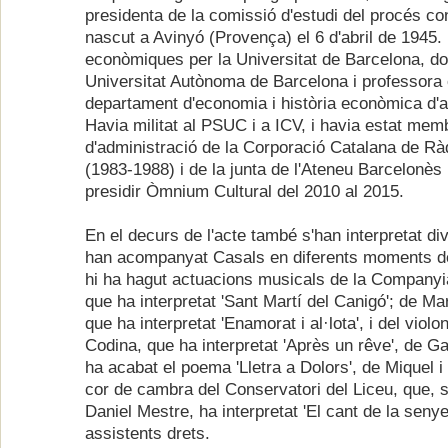
presidenta de la comissió d'estudi del procés co
nascut a Avinyó (Provença) el 6 d'abril de 1945. 
econòmiques per la Universitat de Barcelona, do
Universitat Autònoma de Barcelona i professora 
departament d'economia i història econòmica d'a
Havia militat al PSUC i a ICV, i havia estat mem
d'administració de la Corporació Catalana de Ràd
(1983-1988) i de la junta de l'Ateneu Barcelonès
presidir Òmnium Cultural del 2010 al 2015.
En el decurs de l'acte també s'han interpretat d
han acompanyat Casals en diferents moments de 
hi ha hagut actuacions musicals de la Companyi
que ha interpretat 'Sant Martí del Canigó'; de Ma
que ha interpretat 'Enamorat i al·lota', i del violo
Codina, que ha interpretat 'Après un rêve', de Ga
ha acabat el poema 'Lletra a Dolors', de Miquel i 
cor de cambra del Conservatori del Liceu, que, s
Daniel Mestre, ha interpretat 'El cant de la seny
assistents drets.