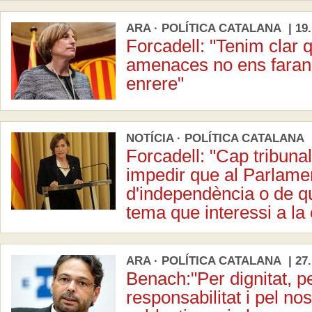
ARA · POLÍTICA CATALANA | 19.
Forcadell: "Tenim clar 
amenaces no ens faran 
enrere"
NOTÍCIA · POLÍTICA CATALANA |
Forcadell: "Cap tribunal
impedir que al Parlame
d'independència o de q
tema que interessi a la 
ARA · POLÍTICA CATALANA | 27.
Benach:"Per dignitat, p
responsabilitat i pel nos