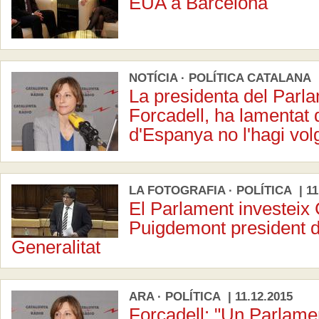
EUA a Barcelona
NOTÍCIA · POLÍTICA CATALANA |
La presidenta del Parl
Forcadell, ha lamentat q
d'Espanya no l'hagi vol
LA FOTOGRAFIA · POLÍTICA | 11
El Parlament investeix 
Puigdemont president d
Generalitat
ARA · POLÍTICA | 11.12.2015
Forcadell: "Un Parlam