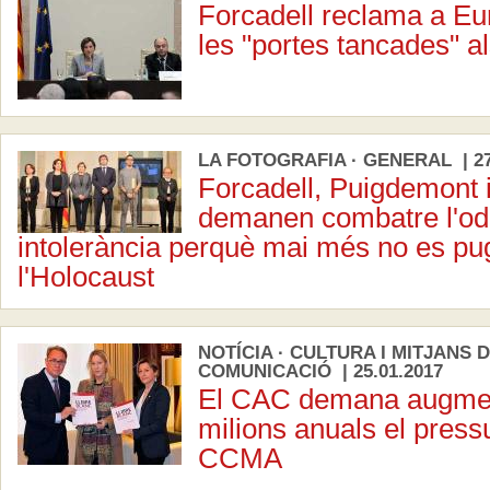
Forcadell reclama a Eu
les "portes tancades" al
LA FOTOGRAFIA · GENERAL | 27
Forcadell, Puigdemont 
demanen combatre l'odi 
intolerància perquè mai més no es pug
l'Holocaust
NOTÍCIA · CULTURA I MITJANS 
COMUNICACIÓ | 25.01.2017
El CAC demana augmen
milions anuals el press
CCMA