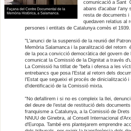
comunicació a Sant C
abans d'acabar l'any s
Façana del Centre Documental de la
Memòria Històrica, a Salamanca.
resta de documents i 
quedaven relatius al r
persones i entitats de Catalunya comès el 1939.
"L'anunci de la suspensió de la reunió del Patron
Memòria Salamanca i la paralització del retorn
de la poca convicció democràtica del govern de l
comunicat la Comissió de la Dignitat a través d'
La Comissió ha titllat de "befa i ofensa a les víc
entrebancs que posa l'Estat al retorn dels docume
l'Estat que segueixi el procés de dinicialització i 
d'identificació de la Comissió mixta.
"No defallirem i si no es compleix la llei, denun
del deure de l'estat de restitució dels document
franquisme a Catalunya, a la Comissió de Dret
NNUU de Ginebra, al Consell Internacional d'Arxi
d'Europa. També ens plantejarem emprendre acc
dels tribunals, per exigir la transferència dels 