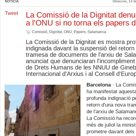
NOTÍCIA
Dimecres, 14 d
La Comissió de la Dignitat denun
Tweet
a l'ONU si no torna els papers
Comissió
,
Dignitat
,
ONU
,
Papers
,
Salamanca
La Comissió de la Dignitat es mostra pr
indignada davant la suspensió del retorn
tramesa de documents de l'arxiu de Sal
anunciat que denunciaran l'incompliment
de Drets Humans de les NNUU de Ginebr
Internacional d'Arxius i al Consell d'Euro
Barcelona
· La Comis
ha manifestat aquest
profunda indignació p
retorn d'una nova tr
de l'arxiu de Salaman
La Comissió ha recor
més de juliol la minis
prometre davant dels 