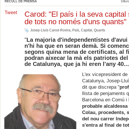
RECULL DE PREMSA
Dillun
Carod: "El país i la seva capital
Tweet
de tots no només d'uns quants"
Josep-Lluís Carod-Rovira
,
País
,
Capital
,
Quants
"
La majoria d'independentistes d'avui 
n'hi ha que en seran demà. Si come
segons quina mena de certificats, al 
podran aixecar la mà els patriotes del
de Catalunya, que ja hi eren l'any 40...
L'ex vicepresident de 
Catalunya, Josep-Llu
dit que discrepa "
pro
llista de penjaments q
Barcelona en Comú i l
probable alcaldessa 
Colau, procedents, s
del nou carrer Inde
s'entra al final de to