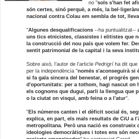
no "
sols s'han fet a
són certes, sinó perquè, a més, la bel·ligerà
nacional contra Colau em sembla de tot, llevat
"
Algunes desqualificacions
--ha puntualitzat--
uns tics etnicistes, classistes i elitistes que
la construcció del nou país que volem fer. Des
sentit patrimonial de la capital i la seva instit
Sobre això, l'autor de l'article
Pedrigrí
ha dit que
per la independència "
només s'aconseguirà si és
si fa gala sincera del benestar, el progrés gene
d'oportunitats: per a tothom, hagi nascut on 
els cognoms que dugui, parli la llengua que par
o la ciutat on visqui, amb feina o a l'atur
".
"
Els números canten i el dèficit social és, se
explica, en part, els mals resultats de CiU a l'
metropolitana. Però una nació es construeix d
ideologies democràtiques i totes ens són nec