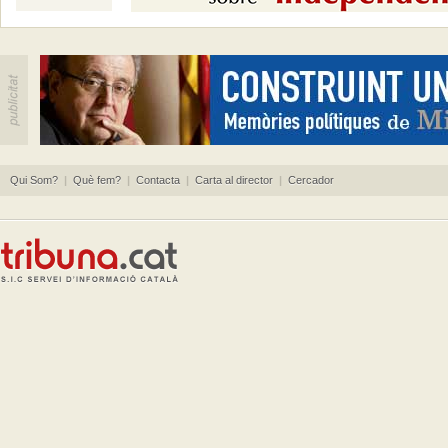
Qui Som?
|
Què fem?
|
Contacta
|
Carta al director
|
Cercador