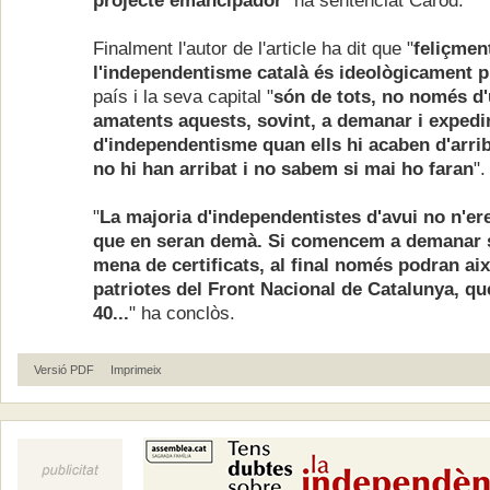
projecte emancipador
" ha sentenciat Carod.
Finalment l'autor de l'article ha dit que "
feliçmen
l'independentisme català és ideològicament p
país i la seva capital "
són de tots, no només d
amatents aquests, sovint, a demanar i expedi
d'independentisme quan ells hi acaben d'arri
no hi han arribat i no sabem si mai ho faran
".
"
La majoria d'independentistes d'avui no n'ere
que en seran demà. Si comencem a demanar 
mena de certificats, al final només podran aix
patriotes del Front Nacional de Catalunya, que
40...
" ha conclòs.
Versió PDF
Imprimeix