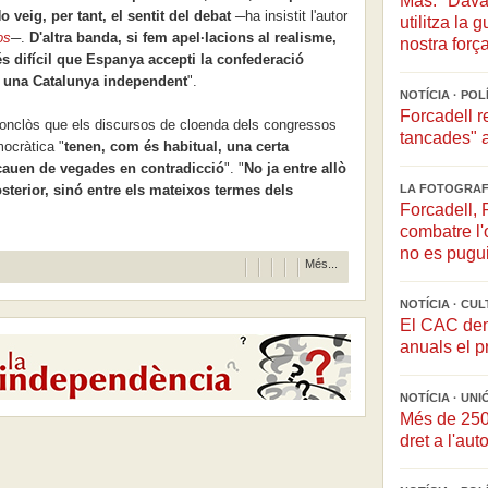
Mas: "Davan
o veig, per tant, el sentit del debat
─ha insistit l'autor
utilitza la
os
─.
D'altra banda, si fem apel·lacions al realisme,
nostra força
s difícil que Espanya accepti la confederació
i una Catalunya independent
".
NOTÍCIA · POL
Forcadell r
conclòs que e
ls discursos de cloenda dels congressos
tancades" a
ocràtica "
tenen, com és habitual, una certa
 cauen de vegades en contradicció
". "
No ja entre allò
sterior, sinó entre els mateixos termes dels
LA FOTOGRAF
Forcadell,
combatre l'
no es pugui
Més...
NOTÍCIA · CU
El CAC dem
anuals el 
NOTÍCIA · UN
Més de 250 
dret a l'au