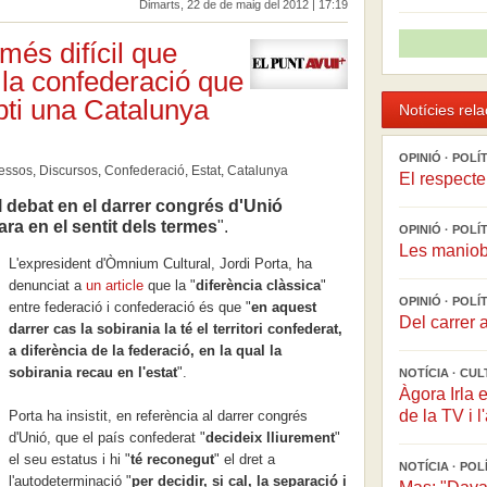
Dimarts, 22 de de maig del 2012 | 17:19
 més difícil que
la confederació que
ti una Catalunya
Notícies rel
OPINIÓ · POL
essos
,
Discursos
,
Confederació
,
Estat
,
Catalunya
El respecte 
 debat en el darrer congrés d'Unió
ra en el sentit dels termes
".
OPINIÓ · POL
Les maniobr
L'expresident d'Òmnium Cultural, Jordi Porta, ha
denunciat a
un article
que l
a "
diferència clàssica
"
OPINIÓ · POL
entre federació i confederació és que "
en aquest
Del carrer a
darrer cas la sobirania la té el territori confederat,
a diferència de la federació, en la qual la
sobirania recau en l'estat
".
NOTÍCIA · CU
Àgora Irla e
de la TV i l
Porta ha insistit, en referència al darrer congrés
d'Unió, que el país confederat "
decideix lliurement
"
el seu estatus i hi "
té reconegut
" el dret a
NOTÍCIA · PO
l'autodeterminació "
per decidir, si cal, la separació i