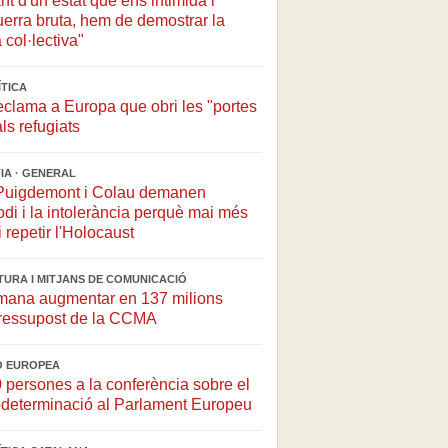
t d'un estat que ens intimida i
 guerra bruta, hem de demostrar la
 col·lectiva"
ÍTICA
eclama a Europa que obri les "portes
ls refugiats
IA · GENERAL
 Puigdemont i Colau demanen
odi i la intolerància perquè mai més
 repetir l'Holocaust
LTURA I MITJANS DE COMUNICACIÓ
ana augmentar en 137 milions
pressupost de la CCMA
IÓ EUROPEA
persones a la conferència sobre el
todeterminació al Parlament Europeu