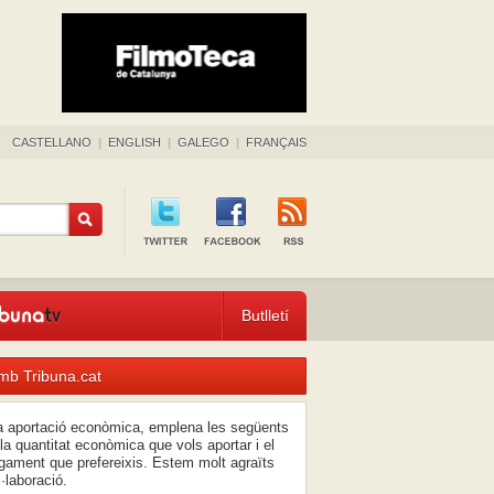
CASTELLANO
|
ENGLISH
|
GALEGO
|
FRANÇAIS
Butlletí
mb Tribuna.cat
na aportació econòmica, emplena les següents
la quantitat econòmica que vols aportar i el
ament que prefereixis. Estem molt agraïts
l·laboració.