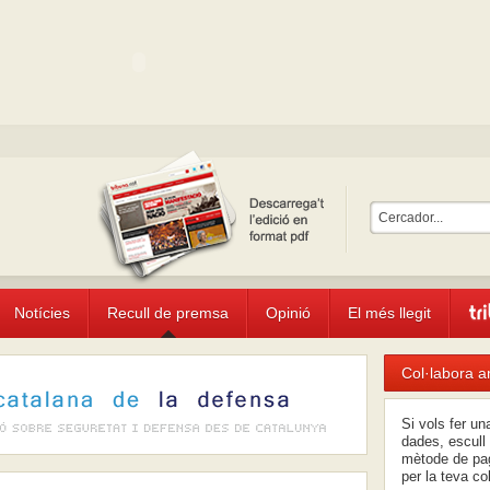
Notícies
Recull de premsa
Opinió
El més llegit
Col·labora a
Si vols fer u
dades, escull 
mètode de pag
per la teva co