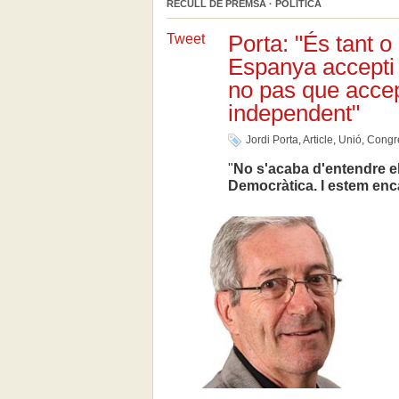
RECULL DE PREMSA · POLÍTICA
Porta: "És tant o
Tweet
Espanya accepti 
no pas que accep
independent"
Jordi Porta
,
Article
,
Unió
,
Congr
"
No s'acaba d'entendre el
Democràtica. I estem enca