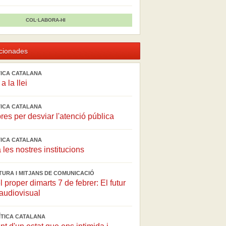
COL·LABORA-HI
acionades
ÍTICA CATALANA
a la llei
ÍTICA CATALANA
es per desviar l'atenció pública
ÍTICA CATALANA
 les nostres institucions
LTURA I MITJANS DE COMUNICACIÓ
l proper dimarts 7 de febrer: El futur
'audiovisual
LÍTICA CATALANA