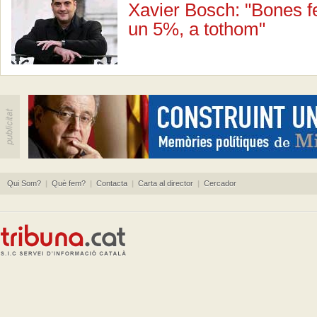
Xavier Bosch: "Bones f
un 5%, a tothom"
Qui Som?
|
Què fem?
|
Contacta
|
Carta al director
|
Cercador