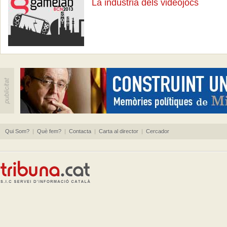
La indústria dels videojocs
Qui Som?
|
Què fem?
|
Contacta
|
Carta al director
|
Cercador