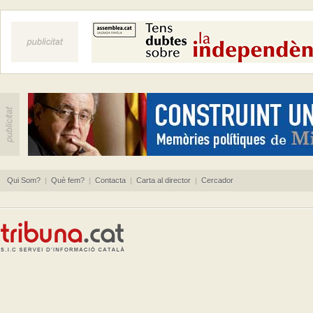
Qui Som?
|
Què fem?
|
Contacta
|
Carta al director
|
Cercador