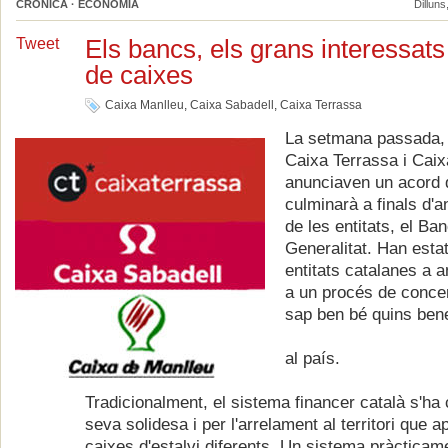
CRÒNICA · ECONOMIA
Dilluns
Els bancs, els grans interessats 
Tweet
de caixes
Caixa Manlleu
,
Caixa Sabadell
,
Caixa Terrassa
La setmana passada, 
Caixa Terrassa i Cai
anunciaven un acord 
culminarà a finals d'a
de les entitats, el Ba
Generalitat. Han esta
entitats catalanes a 
a un procés de conce
sap ben bé quins bene
al país.
Tradicionalment, el sistema financer català s'ha 
seva solidesa i per l'arrelament al territori que a
caixes d'estalvi diferents. Un sistema pràcticam