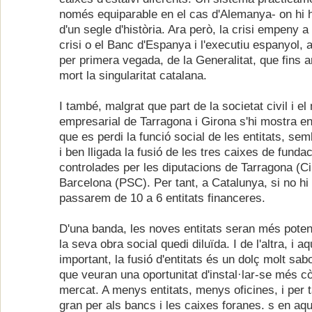
només equiparable en el cas d'Alemanya- on hi
d'un segle d'història. Ara però, la crisi empeny a 
crisi o el Banc d'Espanya i l'executiu espanyol, 
per primera vegada, de la Generalitat, que fins 
mort la singularitat catalana.
I també, malgrat que part de la societat civil i e
empresarial de Tarragona i Girona s'hi mostra e
que es perdi la funció social de les entitats, sem
i ben lligada la fusió de les tres caixes de fundac
controlades per les diputacions de Tarragona (C
Barcelona (PSC). Per tant, a Catalunya, si no 
passarem de 10 a 6 entitats financeres.
D'una banda, les noves entitats seran més poten
la seva obra social quedi diluïda. I de l'altra, i 
important, la fusió d'entitats és un dolç molt sa
que veuran una oportunitat d'instal·lar-se més 
mercat. A menys entitats, menys oficines, i per 
gran per als bancs i les caixes foranes. s en aq