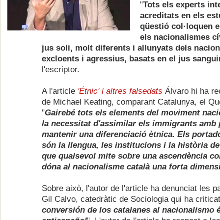
"
Tots els experts in
acreditats en els est
qüestió col·loquen e
els nacionalismes cí
jus soli, molt diferents i allunyats dels nacio
excloents i agressius, basats en el jus sangui
l'escriptor.
A l'article
'Étnic' i altres falsedats
Álvaro hi ha re
de
Michael Keating, comparant Catalunya, el Qu
"
Gairebé tots els elements del moviment naci
la necessitat d'assimilar els immigrants amb 
mantenir una diferenciació ètnica. Els portad
són la llengua, les institucions i la història 
que qualsevol mite sobre una ascendència co
dóna al nacionalisme català una forta dimensi
Sobre això, l'autor de l'article ha denunciat les 
Gil Calvo, catedràtic de Sociologia qui ha critica
conversión de los catalanes al nacionalismo é