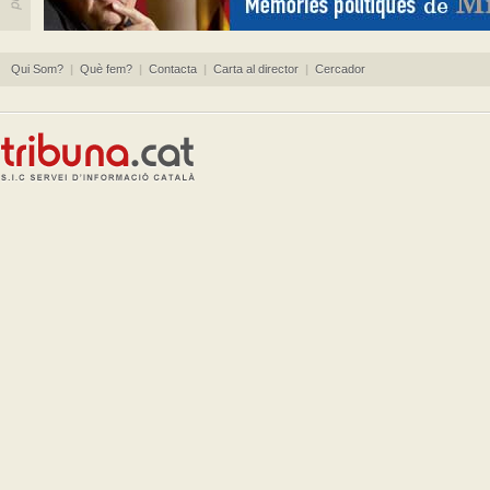
Qui Som?
|
Què fem?
|
Contacta
|
Carta al director
|
Cercador