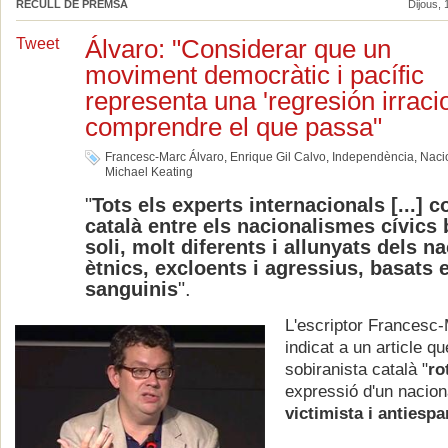
RECULL DE PREMSA
Dijous, 
Álvaro: "Considerar que un
Tweet
moviment democràtic i pacífic
representa una 'regresión irraci
comprendre el que passa"
Francesc-Marc Álvaro
,
Enrique Gil Calvo
,
Independència
,
Naci
Michael Keating
"
Tots els experts internacionals [...] c
català entre els nacionalismes cívics 
soli, molt diferents i allunyats dels 
ètnics, excloents i agressius, basats e
sanguinis
".
L'escriptor Francesc
indicat a un article qu
sobiranista català "
ro
expressió d'un nacio
victimista i antiespa