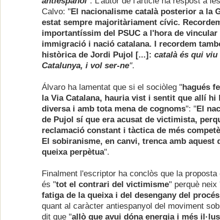
antiespañol
". L'autor de l'article ha respost a l
Calvo: "
El nacionalisme català posterior a la 
estat sempre majoritàriament cívic. Recordem
importantíssim del PSUC a l'hora de vincular
immigració i nació catalana. I recordem tamb
històrica de Jordi Pujol [...]:
català és qui viu 
Catalunya, i vol ser-ne
"
.
Álvaro ha lamentat que si el sociòleg "
hagués fe
la Via Catalana, hauria vist i sentit que allí h
diversa i amb tota mena de cognoms
": "
El na
de Pujol sí que era acusat de victimista, perq
reclamació constant i tàctica de més competè
El sobiranisme, en canvi, trenca amb aquest d
queixa perpètua
".
Finalment l'escriptor ha conclòs que la proposta
és "
tot el contrari del victimisme
" perquè neix 
fatiga de la queixa i del desengany del procés
quant al caràcter antiespanyol del moviment sobi
dit que "
allò que avui dóna energia i més il·lus