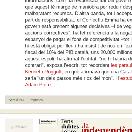
informacions, com "la responsabilitat del govern 
que aquest té marge de maniobra per reduir des
malbaratant recursos. D'altra banda, tot i accep
part de responsabilitat, el Col·lectiu Emma ha ex
govern està prenent algunes decisives –i de ve
accions correctives", ha fet referència a la nega
espanyol de pagar el fons de competitivitat –tot
hi està obligat per llei- i ha insistit de nou en l'ex
fiscal del 10% del PIB català, uns 20.000 milion
aquest espoli, ha afirmat l'entitat, "no hi hauria dè
contrari", exposa l'escrit, tot recordant
les parau
Kenneth Roggoff,
en què afirmava que una Cata
seria "un dels països més rics del món", i l
'estu
Adam Price
.
Versió PDF
Imprimeix