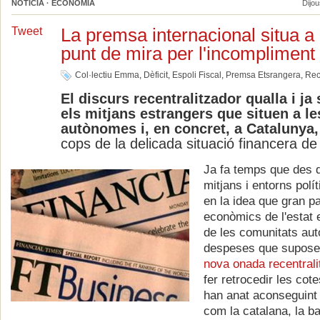
NOTÍCIA · ECONOMIA
Dijou
La premsa internacional situa a
Tweet
punt de mira per l'incompliment d
Col·lectiu Emma
,
Dèficit
,
Espoli Fiscal
,
Premsa Etsrangera
,
Rec
El discurs recentralitzador qualla i ja
els mitjans estrangers que situen a l
autònomes i, en concret, a Catalunya,
cops de la delicada situació financera de
Ja fa temps que des 
mitjans i entorns polít
en la idea que gran p
econòmics de l'estat e
de les comunitats aut
despeses que suposen
nova onada recentrali
fer retrocedir les cot
han anat aconseguint
com la catalana, la ba