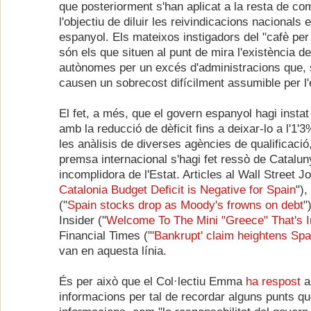
que posteriorment s'han aplicat a la resta de c
l'objectiu de diluir les reivindicacions nacionals e
espanyol. Els mateixos instigadors del "cafè per
són els que situen al punt de mira l'existència d
autònomes per un excés d'administracions que, 
causen un sobrecost difícilment assumible per l'
El fet, a més, que el govern espanyol hagi instat
amb la reducció de dèficit fins a deixar-lo a l'1
les anàlisis de diverses agències de qualificació
premsa internacional s'hagi fet ressò de Catalu
incomplidora de l'Estat. Articles al Wall Street Jo
Catalonia Budget Deficit is Negative for Spain
")
("
Spain stocks drop as Moody's frowns on debt
"
Insider ("
Welcome To The Mini "Greece" That's I
Financial Times ("
'Bankrupt' claim heightens Spa
van en aquesta línia.
És per això que el Col·lectiu Emma
ha respost
a
informacions per tal de recordar alguns punts q