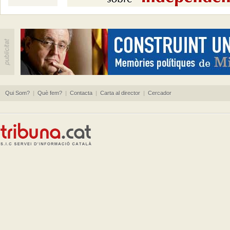
Qui Som?
|
Què fem?
|
Contacta
|
Carta al director
|
Cercador