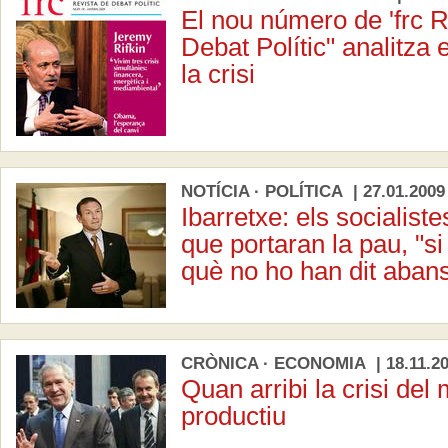
El nou número de 'frc R
Debat Polític" analitza 
la crisi
NOTÍCIA · POLÍTICA | 27.01.2009
Ibarretxe: els socialist
que portaran la pau, "si 
què no ho han dit aban
CRÒNICA · ECONOMIA | 18.11.2
Quan arribi la crisi del
productiu