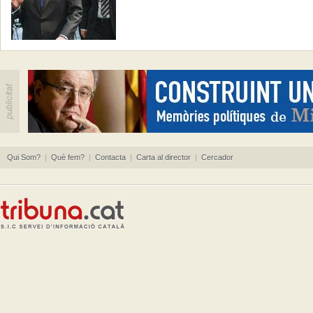
Qui Som?
|
Què fem?
|
Contacta
|
Carta al director
|
Cercador