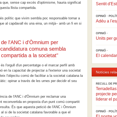
 que, sense cap excés d'optimisme, hauria significat
Sentit d'Est
questa llista compartida.
OPINIÓ · POLÍ
és polític que vivim sembla poc responsable tornar a
Adéu a l'es
-que al capdavall és una eina, un mitjà-- amb un fi en si
OPINIÓ ·
Units per 
a de l'ANC i d'Òmnium per
 candidatura comuna sembla
OPINIÓ ·
compartida a la societat"
El calendari
s l'orgull d'un percentatge o el marcar perfil amb
 en la capacitat de projectar a l'exterior una societat
Notícies rel
ix l'objectiu comú de facilitar a la societat catalana la
ic: opinar a través de les urnes per decidir el seu
RECULL DE PR
Terradellas
projecte pe
tència de l'ANC i d'Òmnium per reclamar una
liderar el p
t reconvertida en proposta d'un punt comú compartit
consulta. És que aquesta petició de l'ANC i Òmnium
OPINIÓ · POLÍ
l si de la societat catalana favorable a que el
El nostre v