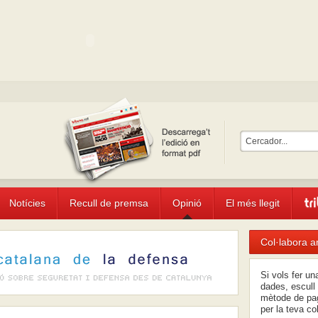
Notícies
Recull de premsa
Opinió
El més llegit
Col·labora a
Si vols fer u
dades, escull 
mètode de pag
per la teva co