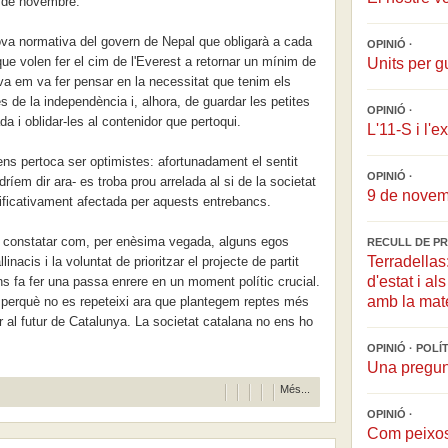
9 de novembre.
va normativa del govern de Nepal que obligarà a cada
OPINIÓ ·
e volen fer el cim de l'Everest a retornar un mínim de
Units per 
va em va fer pensar en la necessitat que tenim els
s de la independència i, alhora, de guardar les petites
OPINIÓ ·
 i oblidar-les al contenidor que pertoqui.
L'11-S i l'e
ns pertoca ser optimistes: afortunadament el sentit
OPINIÓ ·
dríem dir ara- es troba prou arrelada al si de la societat
9 de novem
ificativament afectada per aquests entrebancs.
x constatar com, per enèsima vegada, alguns egos
RECULL DE PR
Terradellas
inacis i la voluntat de prioritzar el projecte de partit
d'estat i al
ns fa fer una passa enrere en un moment polític crucial.
amb la mat
a perquè no es repeteixi ara que plantegem reptes més
er al futur de Catalunya. La societat catalana no ens ho
OPINIÓ · POLÍ
Una pregun
Més...
OPINIÓ ·
Com peixos 