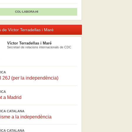
COL·LABORA-HI
 de Víctor Terradellas i Maré
Víctor Terradellas i Maré
Secretari de relacions internacionals de CDC
TICA
el 26J (per la independència)
TICA
ot a Madrid
ÍTICA CATALANA
disme a la independència
ÍTICA CATALANA