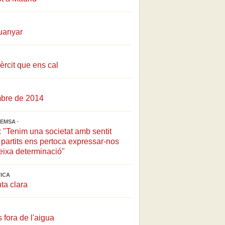
guanyar
xèrcit que ens cal
bre de 2014
EMSA ·
: "Tenim una societat amb sentit
s partits ens pertoca expressar-nos
eixa determinació"
TICA
ta clara
fora de l'aigua