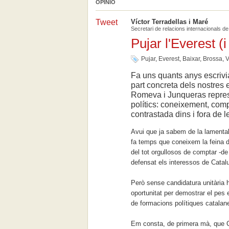
OPINIÓ
Tweet
Víctor Terradellas i Maré
Secretari de relacions internacionals 
Pujar l'Everest (i
Pujar
,
Everest
,
Baixar
,
Brossa
,
V
Fa uns quants anys escrivi
part concreta dels nostres
Romeva i Junqueras represe
polítics: coneixement, comp
contrastada dins i fora de l
Avui que ja sabem de la lamenta
fa temps que coneixem la feina 
del tot orgullosos de comptar -
defensat els interessos de Catalu
Però sense candidatura unitària h
oportunitat per demostrar el pes e
de formacions polítiques catala
Em consta, de primera mà, que C