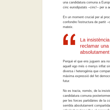
una candidatura comuna a Europa
cinc eurodiputats –cinc!-- per a a
En un moment crucial per al proc
confondre l'estructura de partit -
mateix.
La insistènci
reclamar una
absolutament 
Perquè el que ens juguem ara no é
aquell ego més o menys inflat sinó
diversa i heterogènia que comparte
màxima expressió del fet democràt
futur.
No es tracta, només, de la insis
candidatura comuna posteriormen
per les forces partidàries de la 
sembla absolutament compartida a