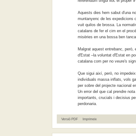
referèndum tingui lloc el proper 
Aquests dies hem sabut d'una no
muntanyenc de les expedicions qu
vuit quilos de brossa. La normati
catalans de fer el cim en el procé
misèries en una bossa ben tancada
Malgrat aquest entrebanc, però, e
d'Estat –la voluntat d'Estat en po
catalana com per no veure's sign
Que sigui així, però, no impedei
individuals massa inflats, vols gall
per sobre del projecte nacional e
Un error del que cal prendre not
importants, crucials i decisius p
perdonaria.
Versió PDF
Imprimeix