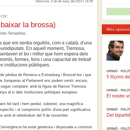
Dimecres, 5 de de març del 2014 | 16:38
de CDC
 baixar la brossa)
Més opinions
íctor Terradellas
a que em sentia orgullós, com a català, d'una
 eurodiputats. En aquell moment, Tremosa,
ntaven el bo i millor que hom espera dels
romís, formes, fons i una capacitat de treball
es institucions públiques.
OPINIÓ · POLÍ
ble pèrdua de Romeva a Estrasburg i Brussel·les i que
5 lliçons d
de Junqueras al Parlament ens podem sentir, encara,
de seguir comptant- amb la figura de Ramon Tremosa
OPINIÓ · POLÍ
nya al si dels institucions polítiques europees.
El nostre v
em fet tard i hem perdut, sobretot, una magnífica
specífic i el compromís polític d'una part significativa
OPINIÓ · POL
Del biparti
nes amb el referèndum del 9 de novembre.
onvergència ha estat generosa i disposada a construir
OPINIÓ · POL