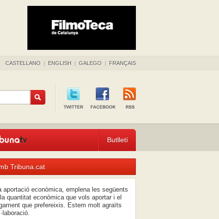
CASTELLANO
|
ENGLISH
|
GALEGO
|
FRANÇAIS
Butlletí
mb Tribuna.cat
na aportació econòmica, emplena les següents
la quantitat econòmica que vols aportar i el
ament que prefereixis. Estem molt agraïts
l·laboració.