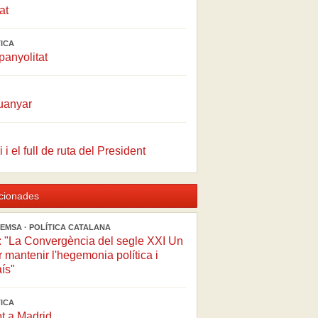
at
TICA
panyolitat
guanyar
 i el full de ruta del President
acionades
EMSA · POLÍTICA CATALANA
: "La Convergència del segle XXI Un
r mantenir l'hegemonia política i
aís"
TICA
ot a Madrid