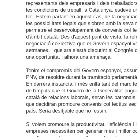
representants dels empresaris i dels treballador
les condicions de treball, a Catalunya, esdevé u
toc. Estem parlant en aquest cas, de la negociaci
les possibilitats legals que s'obren amb la seva 
permetre el desenvolupament de convenis col·lec
d'àmbit català. Des d'aquest punt de vista, la re
negociació col·lectiva que el Govern espanyol v
setmanes, i que ara s'està discutint al Congrés 
una oportunitat i alhora una amenaça.
Tenim el compromís del Govern espanyol, assu
PNV, de resoldre durant la tramitació parlamentà
En darrera instancia, i més enllà tant del marc 
de l'impuls que el Govern de la Generalitat pugui
català de relacions laborals, seran les patronals 
que decidiran promoure convenis col·lectius sect
país. Seria desitjable que ho fessin.
Si volem promoure la productivitat, l'eficiència i la
empreses necessiten per generar més i millor o