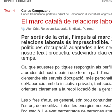
OPINIÓ · ECONOMIA
Dimarts,
Tweet
Carles Campuzano
Carles Campuzano, portaveu adjunt de Democràcia i Llibertat al Congrés d
El marc català de relacions labo
Atur
,
Crisi
,
Relacions Laborals
,
Sindicats
,
Patronal
Per sortir de la crisi, l'impuls al marc
relacions laborals és imprescindible.
T
polítiques d'ocupació adaptades a les ne
nostre teixit productiu, esdevindrà clau e
temps.
Cal que aquestes politiques responguin als perfi
aturades del nostre país i que formin part d'un
d'entendre els serveis d'ocupació, més personal
col·laboració amb la iniciativa privada, tant soci
orientats clarament a la recol·locació de la gent
Les xifres d'atur, en general, són prou contunde
l'esforç de mobilitzar totes les energies necess
l'ocupació. L'elevat percentatge de persones at