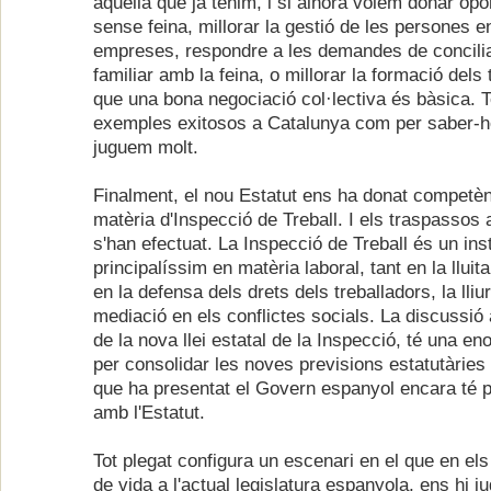
aquella que ja tenim, i si alhora volem donar opor
sense feina, millorar la gestió de les persones en
empreses, respondre a les demandes de concilia
familiar amb la feina, o millorar la formació dels 
que una bona negociació col·lectiva és bàsica. 
exemples exitosos a Catalunya com per saber-ho
juguem molt.
Finalment, el nou Estatut ens ha donat competè
matèria d'Inspecció de Treball. I els traspassos a
s'han efectuat. La Inspecció de Treball és un in
principalíssim en matèria laboral, tant en la lluit
en la defensa dels drets dels treballadors, la lli
mediació en els conflictes socials. La discussi
de la nova llei estatal de la Inspecció, té una e
per consolidar les noves previsions estatutàries i
que ha presentat el Govern espanyol encara té 
amb l'Estatut.
Tot plegat configura un escenari en el que en els
de vida a l'actual legislatura espanyola, ens hi 