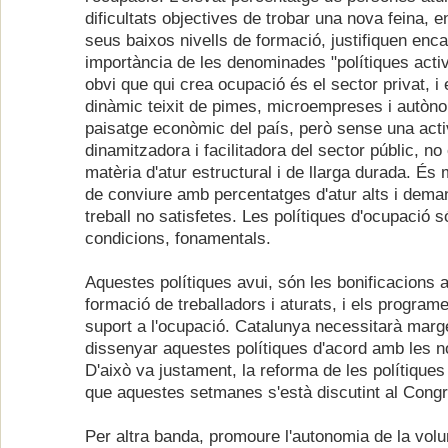
dificultats objectives de trobar una nova feina, en
seus baixos nivells de formació, justifiquen enc
importància de les denominades "polítiques acti
obvi que qui crea ocupació és el sector privat, i 
dinàmic teixit de pimes, microempreses i autòn
paisatge econòmic del país, però sense una act
dinamitzadora i facilitadora del sector públic, n
matèria d'atur estructural i de llarga durada. És
de conviure amb percentatges d'atur alts i dema
treball no satisfetes. Les polítiques d'ocupació 
condicions, fonamentals.
Aquestes polítiques avui, són les bonificacions a
formació de treballadors i aturats, i els program
suport a l'ocupació. Catalunya necessitarà marge 
dissenyar aquestes polítiques d'acord amb les n
D'això va justament, la reforma de les polítiques
que aquestes setmanes s'està discutint al Congr
Per altra banda, promoure l'autonomia de la volu